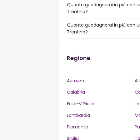
Quanto guadagnerai in più con un
Trentino?
Quanto guadagnerai in più con un
Trentino?
Regione
Abruzzo
Al
Calabria
C
Friuli-V.Giulia
La
Lombardia
M
Piemonte
Pu
Sicilia
T