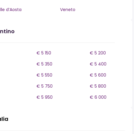
lle d’Aosta
Veneto
entino
€ 5 150
€ 5 200
€ 5 350
€ 5 400
€ 5 550
€ 5 600
€ 5 750
€ 5 800
€ 5 950
€ 6 000
alia