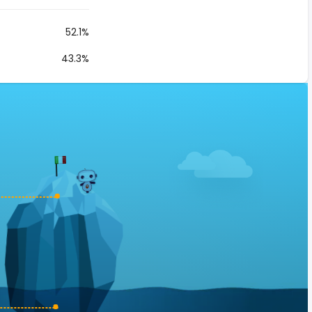
52.1%
43.3%