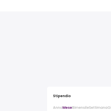
Stipendio
Anno
Mese
Bimensile
Settimana
G