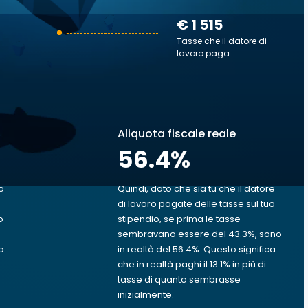
€ 1 515
Tasse che il datore di
lavoro paga
Aliquota fiscale reale
56.4
%
o
Quindi, dato che sia tu che il datore
di lavoro pagate delle tasse sul tuo
o
stipendio, se prima le tasse
sembravano essere del 43.3%, sono
a
in realtà del 56.4%. Questo significa
che in realtà paghi il 13.1% in più di
tasse di quanto sembrasse
inizialmente.