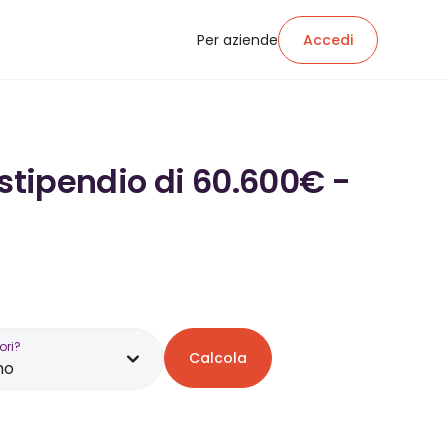
Per aziende
Accedi
 stipendio di 60.600€ -
ori?
Calcola
no