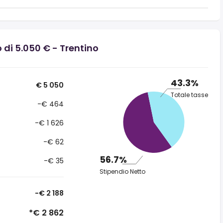
 di 5.050 € - Trentino
43.3%
€ 5 050
Totale tasse
-€ 464
-€ 1 626
-€ 62
56.7%
-€ 35
Stipendio Netto
-€ 2 188
*€ 2 862