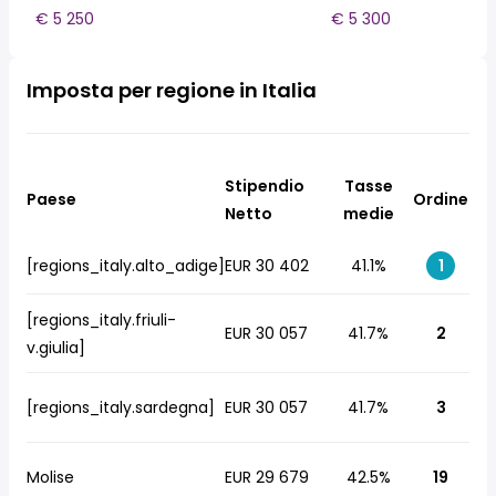
€ 5 250
€ 5 300
Imposta per regione in Italia
Stipendio
Tasse
Paese
Ordine
Netto
medie
[regions_italy.alto_adige]
EUR 30 402
41.1%
1
[regions_italy.friuli-
EUR 30 057
41.7%
2
v.giulia]
[regions_italy.sardegna]
EUR 30 057
41.7%
3
Molise
EUR 29 679
42.5%
19