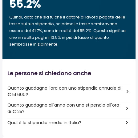
55.2
%
Quindi, dato che sia tu che il datore di lavoro pagate delle
tasse sul tuo stipendio, se prima le tasse sembravano
essere del 41.7%, sono in realtà del 55.2%. Questo significa
che in realtà paghi il 13.5% in più di tasse di quanto
sembrasse inizialmente.
Le persone si chiedono anche
Quanto guadagno l'ora con uno stipendio annuale di
€ 51 600?
Quanto guadagno all'anno con uno stipendio all'ora
di € 25?
Qual è lo stipendio medio in Italia?