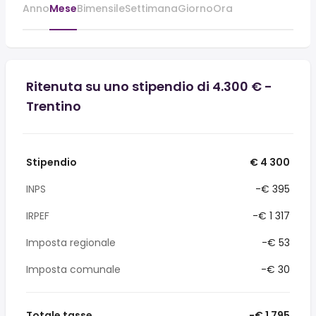
Anno
Mese
Bimensile
Settimana
Giorno
Ora
Ritenuta su uno stipendio di 4.300 € -
Trentino
Stipendio
€ 4 300
INPS
-€ 395
IRPEF
-€ 1 317
Imposta regionale
-€ 53
Imposta comunale
-€ 30
Totale tasse
-€ 1 795