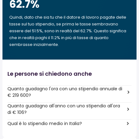
62.7
%
Quindi, dato che sia tu che il datore di lavoro pagate delle
tasse sul tuo stipendio, se prima le tasse sembravano
essere del 51.5%, sono in realtà del 62.7%. Questo significa
che in realtà paghi il 11.2% in più di tasse di quanto
sembrasse inizialmente.
Le persone si chiedono anche
Quanto guadagno l'ora con uno stipendio annuale di
€ 219 600?
Quanto guadagno all'anno con uno stipendio all'ora
di € 106?
Qual è lo stipendio medio in Italia?