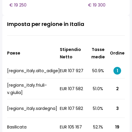
€ 19 250
€ 19 300
Imposta per regione in Italia
Stipendio
Tasse
Paese
Ordine
Netto
medie
[regions_italy.alto_adige]
EUR 107 927
50.9%
1
[regions_italy.friuli-
EUR 107 582
51.0%
2
v.giulia]
[regions_italy.sardegna]
EUR 107 582
51.0%
3
Basilicata
EUR 105 167
52.1%
19