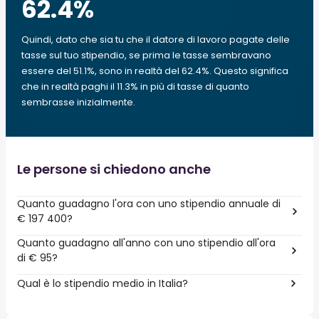
62.4
%
Quindi, dato che sia tu che il datore di lavoro pagate delle
tasse sul tuo stipendio, se prima le tasse sembravano
essere del 51.1%, sono in realtà del 62.4%. Questo significa
che in realtà paghi il 11.3% in più di tasse di quanto
sembrasse inizialmente.
Le persone si chiedono anche
Quanto guadagno l'ora con uno stipendio annuale di
€ 197 400?
Quanto guadagno all'anno con uno stipendio all'ora
di € 95?
Qual è lo stipendio medio in Italia?