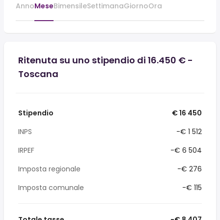
Anno
Mese
Bimensile
Settimana
Giorno
Ora
Ritenuta su uno stipendio di 16.450 € -
Toscana
Stipendio
€ 16 450
INPS
-€ 1 512
IRPEF
-€ 6 504
Imposta regionale
-€ 276
Imposta comunale
-€ 115
Totale tasse
-€ 8 407