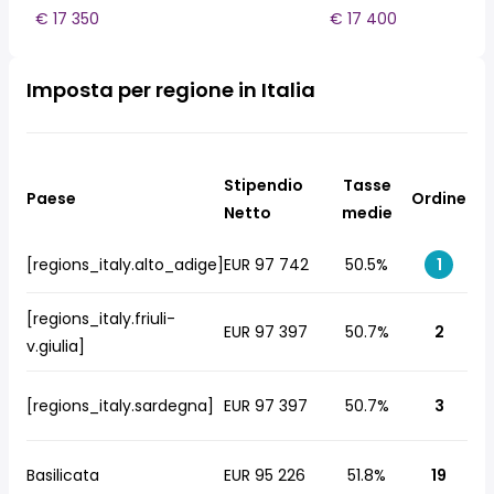
€ 17 350
€ 17 400
Imposta per regione in Italia
Stipendio
Tasse
Paese
Ordine
Netto
medie
[regions_italy.alto_adige]
EUR 97 742
50.5%
1
[regions_italy.friuli-
EUR 97 397
50.7%
2
v.giulia]
[regions_italy.sardegna]
EUR 97 397
50.7%
3
Basilicata
EUR 95 226
51.8%
19