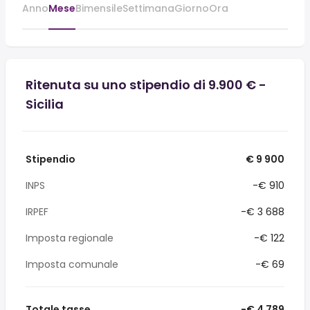
Anno
Mese
Bimensile
Settimana
Giorno
Ora
Ritenuta su uno stipendio di 9.900 € -
Sicilia
Stipendio
€ 9 900
INPS
-€ 910
IRPEF
-€ 3 688
Imposta regionale
-€ 122
Imposta comunale
-€ 69
Totale tasse
-€ 4 789