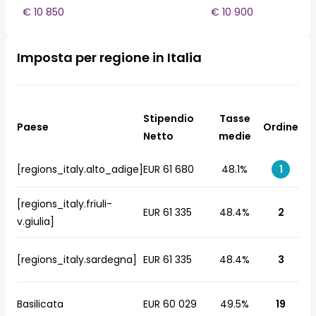
€ 10 850
€ 10 900
Imposta per regione in Italia
Stipendio
Tasse
Paese
Ordine
Netto
medie
[regions_italy.alto_adige]
EUR 61 680
48.1%
1
[regions_italy.friuli-
EUR 61 335
48.4%
2
v.giulia]
[regions_italy.sardegna]
EUR 61 335
48.4%
3
Basilicata
EUR 60 029
49.5%
19