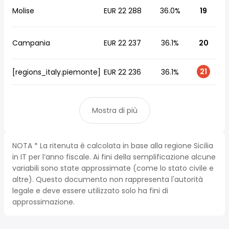
Molise
EUR 22 288
36.0%
19
Campania
EUR 22 237
36.1%
20
21
[regions_italy.piemonte]
EUR 22 236
36.1%
Mostra di più
NOTA * La ritenuta è calcolata in base alla regione Sicilia
in IT per l’anno fiscale. Ai fini della semplificazione alcune
variabili sono state approssimate (come lo stato civile e
altre). Questo documento non rappresenta l'autorità
legale e deve essere utilizzato solo ha fini di
approssimazione.