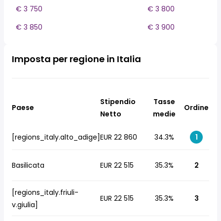
€ 3 750
€ 3 800
€ 3 850
€ 3 900
Imposta per regione in Italia
Stipendio
Tasse
Paese
Ordine
Netto
medie
[regions_italy.alto_adige]
EUR 22 860
34.3%
1
Basilicata
EUR 22 515
35.3%
2
[regions_italy.friuli-
EUR 22 515
35.3%
3
v.giulia]