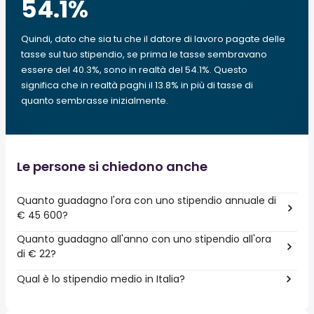
54.1
%
Quindi, dato che sia tu che il datore di lavoro pagate delle
tasse sul tuo stipendio, se prima le tasse sembravano
essere del 40.3%, sono in realtà del 54.1%. Questo
significa che in realtà paghi il 13.8% in più di tasse di
quanto sembrasse inizialmente.
Le persone si chiedono anche
Quanto guadagno l'ora con uno stipendio annuale di
€ 45 600?
Quanto guadagno all'anno con uno stipendio all'ora
di € 22?
Qual è lo stipendio medio in Italia?