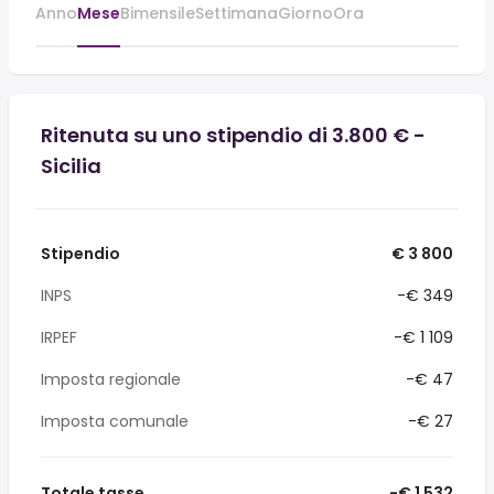
Anno
Mese
Bimensile
Settimana
Giorno
Ora
Ritenuta su uno stipendio di 3.800 € -
Sicilia
Stipendio
€ 3 800
INPS
-€ 349
IRPEF
-€ 1 109
Imposta regionale
-€ 47
Imposta comunale
-€ 27
Totale tasse
-€ 1 532