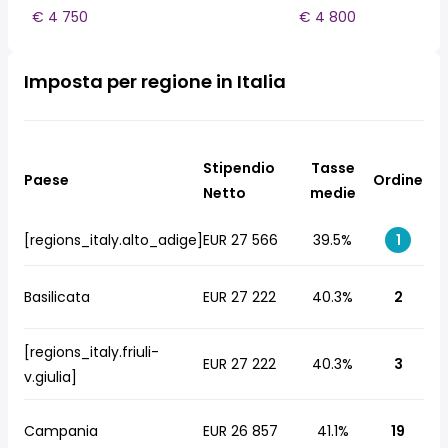
€ 4 750
€ 4 800
Imposta per regione in Italia
Stipendio
Tasse
Paese
Ordine
Netto
medie
[regions_italy.alto_adige]
EUR 27 566
39.5%
1
Basilicata
EUR 27 222
40.3%
2
[regions_italy.friuli-
EUR 27 222
40.3%
3
v.giulia]
Campania
EUR 26 857
41.1%
19