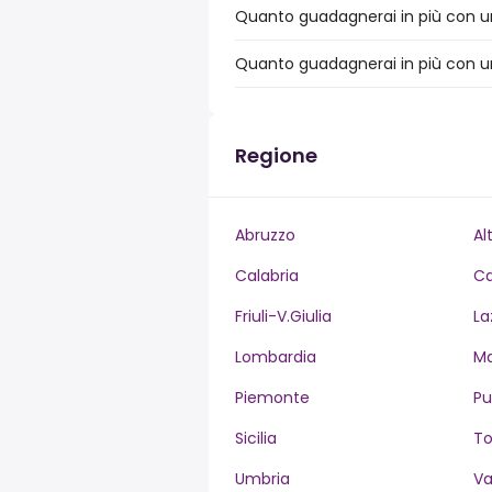
Quanto guadagnerai in più con un 
Quanto guadagnerai in più con un 
Regione
Abruzzo
Al
Calabria
C
Friuli-V.Giulia
La
Lombardia
M
Piemonte
Pu
Sicilia
T
Umbria
Va