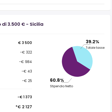
di 3.500 € - Sicilia
39.2%
€ 3 500
Totale tasse
-€ 322
-€ 984
-€ 43
60.8%
-€ 25
Stipendio Netto
-€ 1 373
*€ 2 127