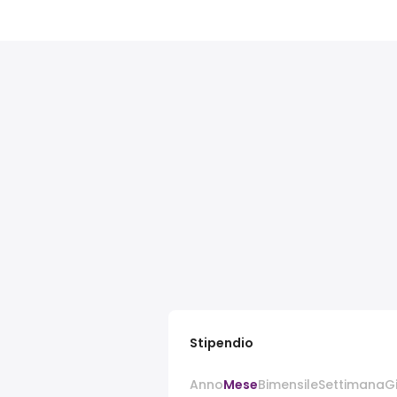
Stipendio
Anno
Mese
Bimensile
Settimana
G