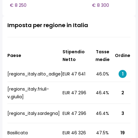
€ 8 250
€ 8 300
Imposta per regione in Italia
Stipendio
Tasse
Paese
Ordine
Netto
medie
[regions_italy.alto_adige]
EUR 47 641
46.0%
1
[regions_italy.friuli-
EUR 47 296
46.4%
2
v.giulia]
[regions_italy.sardegna]
EUR 47 296
46.4%
3
Basilicata
EUR 46 326
47.5%
19