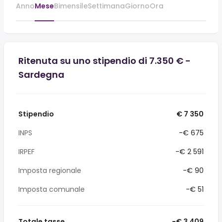
Anno
Mese
Bimensile
Settimana
Giorno
Ora
Ritenuta su uno stipendio di 7.350 € -
Sardegna
Stipendio
€ 7 350
INPS
-€ 675
IRPEF
-€ 2 591
Imposta regionale
-€ 90
Imposta comunale
-€ 51
Totale tasse
-€ 3 409