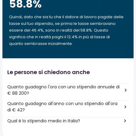
58.8
%
Quindi, dato che sia tu che il datore di lavoro pagate delle
tasse sul tuo stipendio, se prima le tasse sembravano
essere del 46.4%, sono in realtà del 58.8%. Questo
significa che in realtà paghi il 12.4% in più di tasse di
quanto sembrasse inizialmente.
Le persone si chiedono anche
Quanto guadagno l'ora con uno stipendio annuale di
€ 88 200?
Quanto guadagno all'anno con uno stipendio all'ora
di € 42?
Qual è lo stipendio medio in Italia?