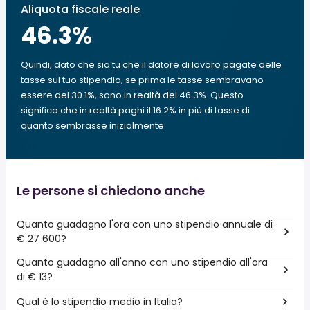
Aliquota fiscale reale
46.3
%
Quindi, dato che sia tu che il datore di lavoro pagate delle
tasse sul tuo stipendio, se prima le tasse sembravano
essere del 30.1%, sono in realtà del 46.3%. Questo
significa che in realtà paghi il 16.2% in più di tasse di
quanto sembrasse inizialmente.
Le persone si chiedono anche
Quanto guadagno l'ora con uno stipendio annuale di
€ 27 600?
Quanto guadagno all'anno con uno stipendio all'ora
di € 13?
Qual è lo stipendio medio in Italia?