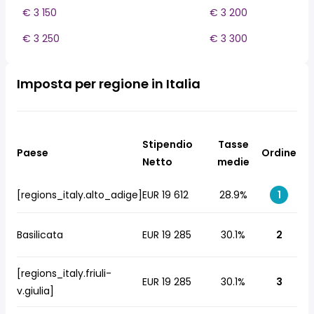
€ 3 150
€ 3 200
€ 3 250
€ 3 300
Imposta per regione in Italia
Stipendio
Tasse
Paese
Ordine
Netto
medie
[regions_italy.alto_adige]
EUR 19 612
28.9%
1
Basilicata
EUR 19 285
30.1%
2
[regions_italy.friuli-
EUR 19 285
30.1%
3
v.giulia]