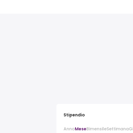
Stipendio
Anno
Mese
Bimensile
Settimana
G