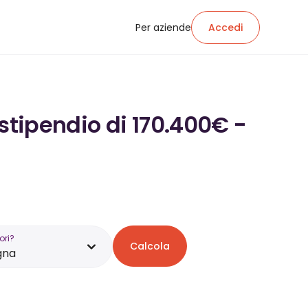
Per aziende
Accedi
stipendio di 170.400€ -
ori?
Calcola
gna