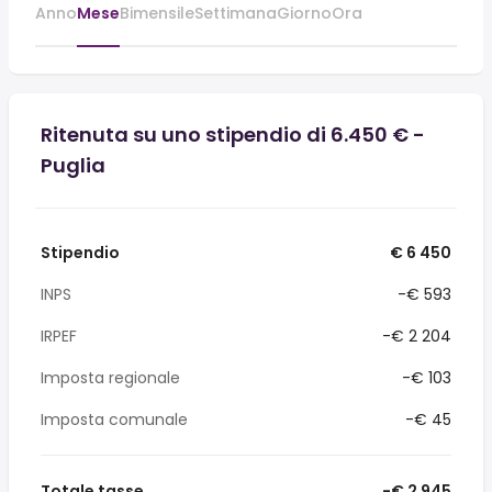
Anno
Mese
Bimensile
Settimana
Giorno
Ora
Ritenuta su uno stipendio di 6.450 € -
Puglia
Stipendio
€ 6 450
INPS
-€ 593
IRPEF
-€ 2 204
Imposta regionale
-€ 103
Imposta comunale
-€ 45
Totale tasse
-€ 2 945