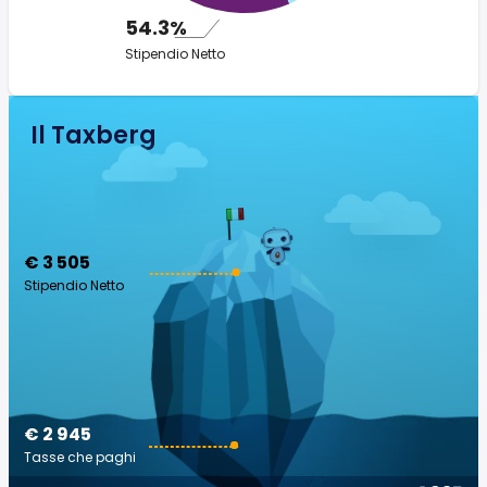
54.3%
Stipendio Netto
Il Taxberg
€ 3 505
Stipendio Netto
€ 2 945
Tasse che paghi