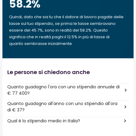
58.2
%
Quindi, dato che sia tu che il datore di lavoro pagate delle
tasse sul tuo stipendio, se prima le tasse sembravano
essere del 45.7%, sono in realtà del 58.2%. Questo
significa che in realtà paghi il 12.5% in più di tasse di
quanto sembrasse inizialmente.
Le persone si chiedono anche
Quanto guadagno l'ora con uno stipendio annuale di
€ 77 400?
Quanto guadagno all'anno con uno stipendio all'ora
di € 37?
Qual è lo stipendio medio in Italia?