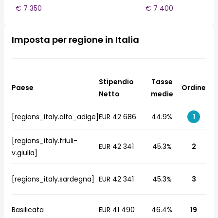
€ 7 350
€ 7 400
Imposta per regione in Italia
Stipendio
Tasse
Paese
Ordine
Netto
medie
[regions_italy.alto_adige]
EUR 42 686
44.9%
1
[regions_italy.friuli-
EUR 42 341
45.3%
2
v.giulia]
[regions_italy.sardegna]
EUR 42 341
45.3%
3
Basilicata
EUR 41 490
46.4%
19