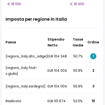
€ 18 550
€ 18 600
Imposta per regione in Italia
Stipendio
Tasse
Paese
Ordine
Netto
medie
[regions_italy.alto_adige]
EUR 104 348
50.7%
1
[regions_italy.friuli-
EUR 104 004
50.9%
2
v.giulia]
[regions_italy.sardegna]
EUR 104 004
50.9%
3
Basilicata
EUR 101 674
52.0%
19