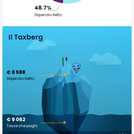
48.7%
Stipendio Netto
Il Taxberg
€ 8 588
Stipendio Netto
€ 9 062
Tasse che paghi