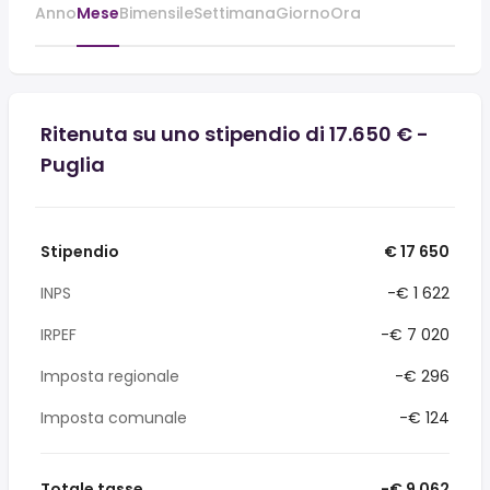
Anno
Mese
Bimensile
Settimana
Giorno
Ora
Ritenuta su uno stipendio di 17.650 € -
Puglia
Stipendio
€ 17 650
INPS
-€ 1 622
IRPEF
-€ 7 020
Imposta regionale
-€ 296
Imposta comunale
-€ 124
Totale tasse
-€ 9 062