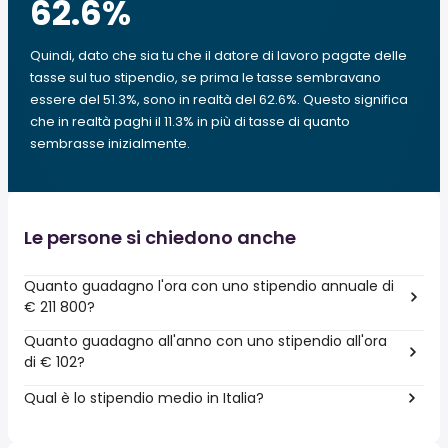
62.6
%
Quindi, dato che sia tu che il datore di lavoro pagate delle
tasse sul tuo stipendio, se prima le tasse sembravano
essere del 51.3%, sono in realtà del 62.6%. Questo significa
che in realtà paghi il 11.3% in più di tasse di quanto
sembrasse inizialmente.
Le persone si chiedono anche
Quanto guadagno l'ora con uno stipendio annuale di
€ 211 800?
Quanto guadagno all'anno con uno stipendio all'ora
di € 102?
Qual è lo stipendio medio in Italia?