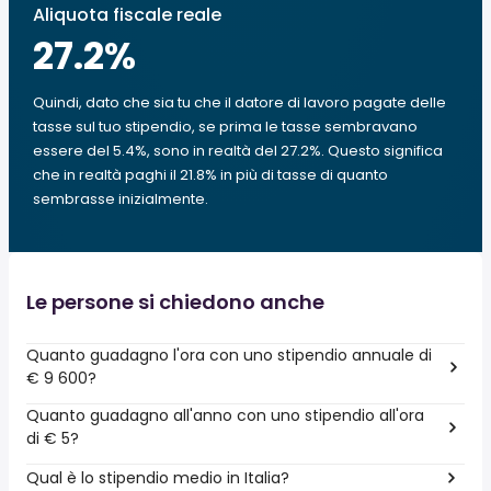
Aliquota fiscale reale
27.2
%
Quindi, dato che sia tu che il datore di lavoro pagate delle
tasse sul tuo stipendio, se prima le tasse sembravano
essere del 5.4%, sono in realtà del 27.2%. Questo significa
che in realtà paghi il 21.8% in più di tasse di quanto
sembrasse inizialmente.
Le persone si chiedono anche
Quanto guadagno l'ora con uno stipendio annuale di
€ 9 600?
Quanto guadagno all'anno con uno stipendio all'ora
di € 5?
Qual è lo stipendio medio in Italia?