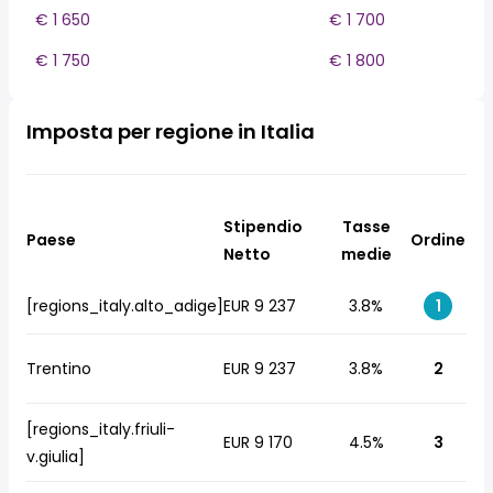
€ 1 650
€ 1 700
€ 1 750
€ 1 800
Imposta per regione in Italia
Stipendio
Tasse
Paese
Ordine
Netto
medie
[regions_italy.alto_adige]
EUR 9 237
3.8%
1
Trentino
EUR 9 237
3.8%
2
[regions_italy.friuli-
EUR 9 170
4.5%
3
v.giulia]