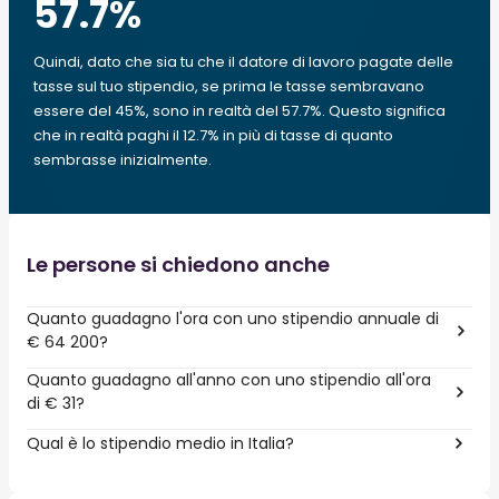
57.7
%
Quindi, dato che sia tu che il datore di lavoro pagate delle
tasse sul tuo stipendio, se prima le tasse sembravano
essere del 45%, sono in realtà del 57.7%. Questo significa
che in realtà paghi il 12.7% in più di tasse di quanto
sembrasse inizialmente.
Le persone si chiedono anche
Quanto guadagno l'ora con uno stipendio annuale di
€ 64 200?
Quanto guadagno all'anno con uno stipendio all'ora
di € 31?
Qual è lo stipendio medio in Italia?