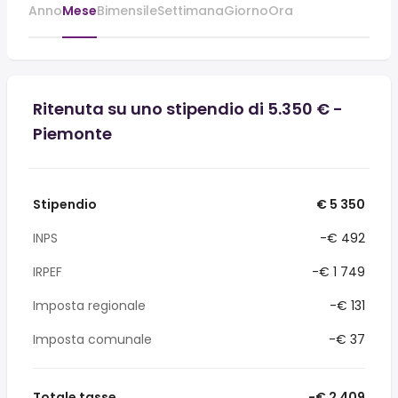
Anno
Mese
Bimensile
Settimana
Giorno
Ora
Ritenuta su uno stipendio di 5.350 € -
Piemonte
Stipendio
€ 5 350
INPS
-€ 492
IRPEF
-€ 1 749
Imposta regionale
-€ 131
Imposta comunale
-€ 37
Totale tasse
-€ 2 409