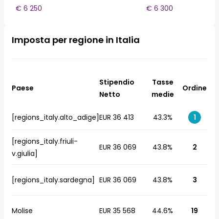
€ 6 250
€ 6 300
Imposta per regione in Italia
Stipendio
Tasse
Paese
Ordine
Netto
medie
[regions_italy.alto_adige]
EUR 36 413
43.3%
1
[regions_italy.friuli-
EUR 36 069
43.8%
2
v.giulia]
[regions_italy.sardegna]
EUR 36 069
43.8%
3
Molise
EUR 35 568
44.6%
19