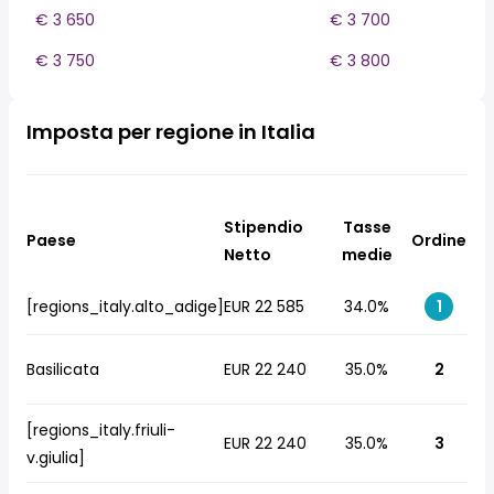
€ 3 650
€ 3 700
€ 3 750
€ 3 800
Imposta per regione in Italia
Stipendio
Tasse
Paese
Ordine
Netto
medie
[regions_italy.alto_adige]
EUR 22 585
34.0%
1
Basilicata
EUR 22 240
35.0%
2
[regions_italy.friuli-
EUR 22 240
35.0%
3
v.giulia]