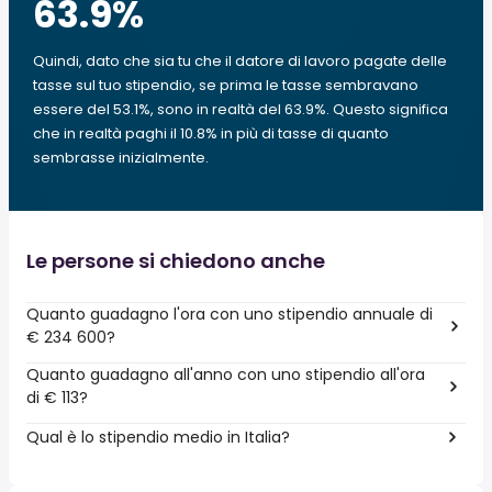
63.9
%
Quindi, dato che sia tu che il datore di lavoro pagate delle
tasse sul tuo stipendio, se prima le tasse sembravano
essere del 53.1%, sono in realtà del 63.9%. Questo significa
che in realtà paghi il 10.8% in più di tasse di quanto
sembrasse inizialmente.
Le persone si chiedono anche
Quanto guadagno l'ora con uno stipendio annuale di
€ 234 600?
Quanto guadagno all'anno con uno stipendio all'ora
di € 113?
Qual è lo stipendio medio in Italia?