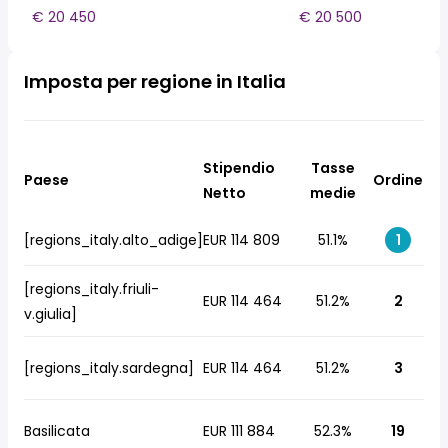
€ 20 450
€ 20 500
Imposta per regione in Italia
Stipendio
Tasse
Paese
Ordine
Netto
medie
[regions_italy.alto_adige]
EUR 114 809
51.1%
1
[regions_italy.friuli-
EUR 114 464
51.2%
2
v.giulia]
[regions_italy.sardegna]
EUR 114 464
51.2%
3
Basilicata
EUR 111 884
52.3%
19