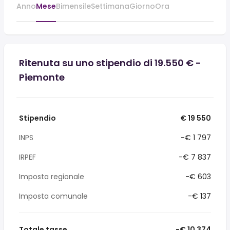
Anno
Mese
Bimensile
Settimana
Giorno
Ora
Ritenuta su uno stipendio di 19.550 € -
Piemonte
Stipendio
€ 19 550
INPS
-€ 1 797
IRPEF
-€ 7 837
Imposta regionale
-€ 603
Imposta comunale
-€ 137
Totale tasse
-€ 10 374