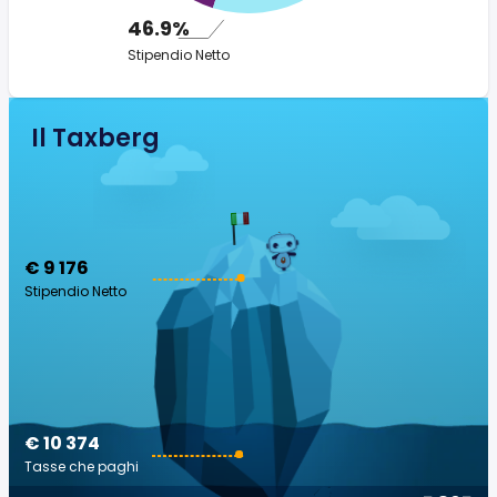
46.9%
Stipendio Netto
Il Taxberg
€ 9 176
Stipendio Netto
€ 10 374
Tasse che paghi