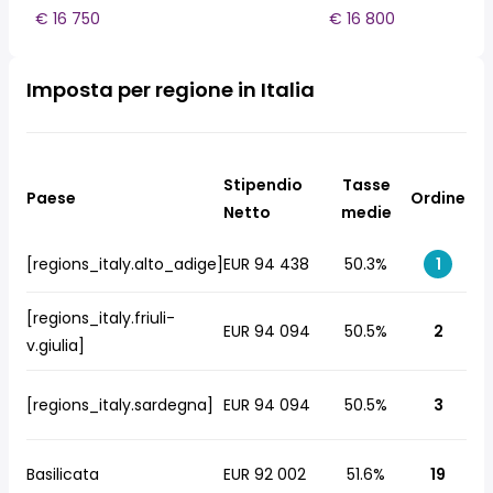
€ 16 750
€ 16 800
Imposta per regione in Italia
Stipendio
Tasse
Paese
Ordine
Netto
medie
[regions_italy.alto_adige]
EUR 94 438
50.3%
1
[regions_italy.friuli-
EUR 94 094
50.5%
2
v.giulia]
[regions_italy.sardegna]
EUR 94 094
50.5%
3
Basilicata
EUR 92 002
51.6%
19