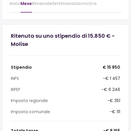
Anno
Mese
Bimensile
Settimana
Giorno
Ora
Ritenuta su uno stipendio di 15.850 € -
Molise
Stipendio
€ 15 850
INPS
-€ 1 457
IRPEF
-€ 6 246
Imposta regionale
-€ 351
Imposta comunale
-€ 111
Totale tasse
-€ 8 165