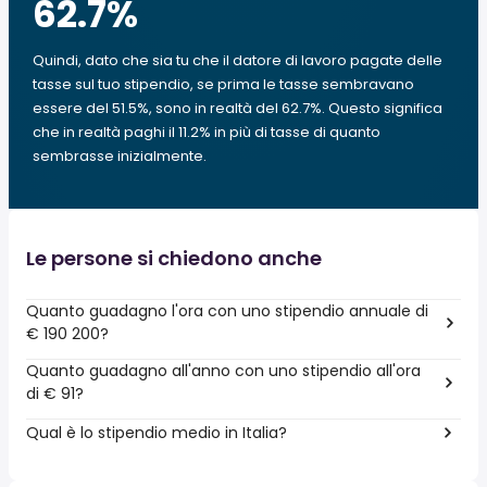
62.7
%
Quindi, dato che sia tu che il datore di lavoro pagate delle
tasse sul tuo stipendio, se prima le tasse sembravano
essere del 51.5%, sono in realtà del 62.7%. Questo significa
che in realtà paghi il 11.2% in più di tasse di quanto
sembrasse inizialmente.
Le persone si chiedono anche
Quanto guadagno l'ora con uno stipendio annuale di
€ 190 200?
Quanto guadagno all'anno con uno stipendio all'ora
di € 91?
Qual è lo stipendio medio in Italia?