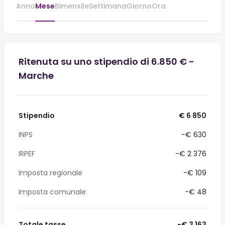
Anno
Mese
Bimensile
Settimana
Giorno
Ora
Ritenuta su uno stipendio di 6.850 € -
Marche
Stipendio
€ 6 850
INPS
-€ 630
IRPEF
-€ 2 376
Imposta regionale
-€ 109
Imposta comunale
-€ 48
Totale tasse
-€ 3 163