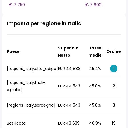
€ 7 750
€ 7 800
Imposta per regione in Italia
Stipendio
Tasse
Paese
Ordine
Netto
medie
[regions_italy.alto_adige]
EUR 44 888
45.4%
1
[regions_italy.friuli-
EUR 44 543
45.8%
2
v.giulia]
[regions_italy.sardegna]
EUR 44 543
45.8%
3
Basilicata
EUR 43 639
46.9%
19