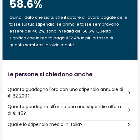
58.6
%
Quindi, dato che sia tu che il datore di lavoro pagate delle
tasse sul tuo stipendio, se prima le tasse sembravano
essere del 46.2%, sono in realtà del 58.6%. Questo
significa che in realtà paghi il 12.4% in più di tasse di
quanto sembrasse inizialmente.
Le persone si chiedono anche
Quanto guadagno l'ora con uno stipendio annuale di
€ 82 200?
Quanto guadagno all'anno con uno stipendio all'ora
di € 40?
Qual è lo stipendio medio in Italia?