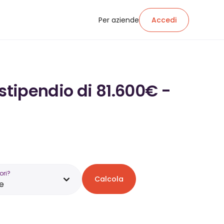
Per aziende
Accedi
stipendio di 81.600€ -
ori?
Calcola
e