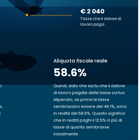
€ 2 040
Tasse che il datore di
lavoro paga
Aliquota fiscale reale
58.6
%
o
Quindi, dato che sia tu che il datore
di lavoro pagate delle tasse sul tuo
stipendio, se prima le tasse
e,
sembravano essere del 46.1%, sono
a
in realtà del 58.6%. Questo significa
che in realtà paghi il 12.5% in più di
tasse di quanto sembrasse
inizialmente.