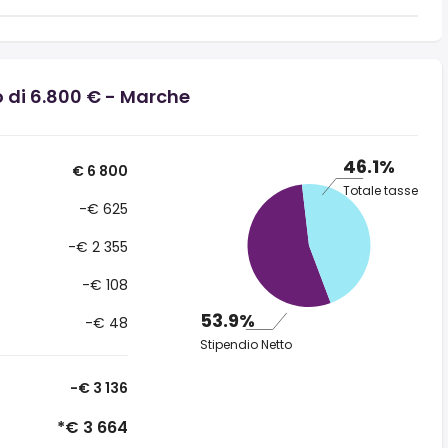
o di 6.800 € - Marche
46.1%
€ 6 800
Totale tasse
-€ 625
-€ 2 355
-€ 108
53.9%
-€ 48
Stipendio Netto
-€ 3 136
*€ 3 664