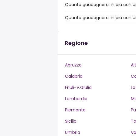
Quanto guadagnerai in più con un
Quanto guadagnerai in più con un
Regione
Abruzzo
Al
Calabria
C
Friuli-V.Giulia
La
Lombardia
M
Piemonte
Pu
Sicilia
T
Umbria
Va