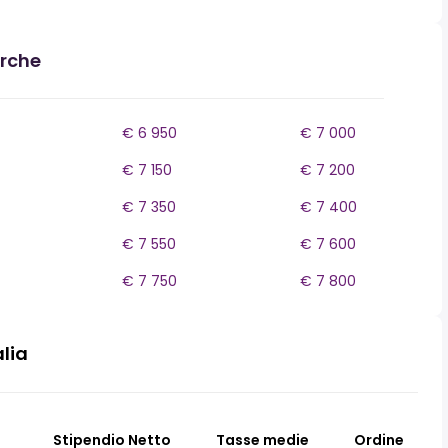
arche
€ 6 950
€ 7 000
€ 7 150
€ 7 200
€ 7 350
€ 7 400
€ 7 550
€ 7 600
€ 7 750
€ 7 800
alia
Stipendio Netto
Tasse medie
Ordine