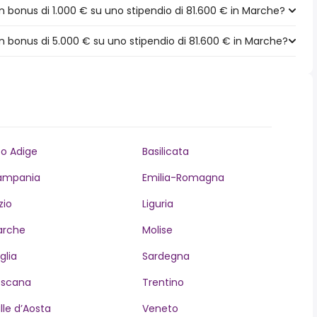
 bonus di 1.000 € su uno stipendio di 81.600 € in Marche?
 bonus di 5.000 € su uno stipendio di 81.600 € in Marche?
to Adige
Basilicata
ampania
Emilia-Romagna
zio
Liguria
arche
Molise
glia
Sardegna
oscana
Trentino
lle d’Aosta
Veneto