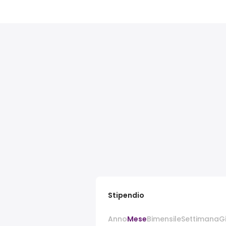
Stipendio
Anno
Mese
Bimensile
Settimana
G