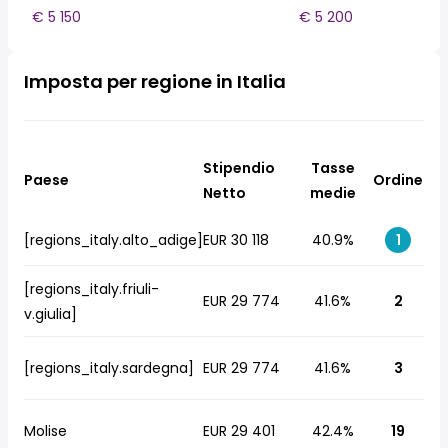
€ 5 150
€ 5 200
Imposta per regione in Italia
Stipendio
Tasse
Paese
Ordine
Netto
medie
[regions_italy.alto_adige]
EUR 30 118
40.9%
1
[regions_italy.friuli-
EUR 29 774
41.6%
2
v.giulia]
[regions_italy.sardegna]
EUR 29 774
41.6%
3
Molise
EUR 29 401
42.4%
19