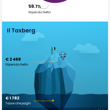
58.1%
Stipendio Netto
Il Taxberg
€ 2 468
Stipendio Netto
€ 1 782
Tasse che paghi