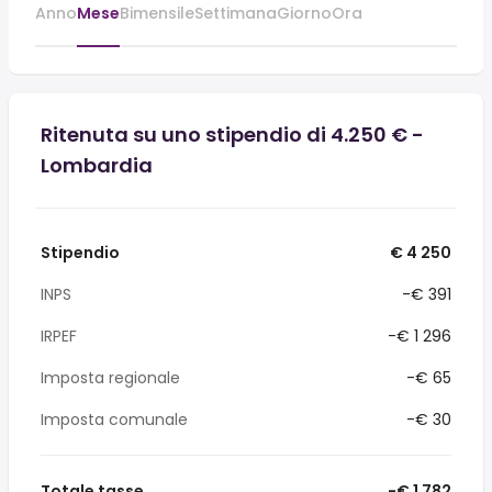
Anno
Mese
Bimensile
Settimana
Giorno
Ora
Ritenuta su uno stipendio di 4.250 € -
Lombardia
Stipendio
€ 4 250
INPS
-€ 391
IRPEF
-€ 1 296
Imposta regionale
-€ 65
Imposta comunale
-€ 30
Totale tasse
-€ 1 782