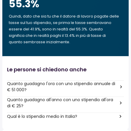
55.3
%
Quindi, dato che sia tu che il datore di lavoro pagate delle
tasse sul tuo stipendio, se prima le tasse sembravano
essere del 41.9%, sono in realtà del 55.3%. Questo
significa che in realtà paghi il 13.4% in più di tasse di
quanto sembrasse inizialmente.
Le persone si chiedono anche
Quanto guadagno l'ora con uno stipendio annuale di
€ 51 000?
Quanto guadagno all'anno con uno stipendio all'ora
di € 25?
Qual è lo stipendio medio in Italia?