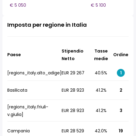
€ 5 050
€ 5 100
Imposta per regione in Italia
Stipendio
Tasse
Paese
Ordine
Netto
medie
[regions_italy.alto_adige]
EUR 29 267
40.5%
1
Basilicata
EUR 28 923
41.2%
2
[regions_italy.friuli-
EUR 28 923
41.2%
3
v.giulia]
Campania
EUR 28 529
42.0%
19