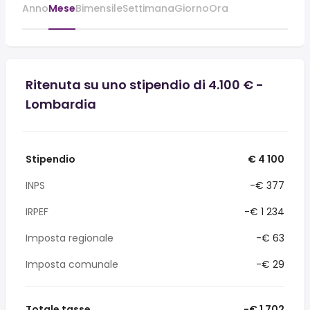
Anno
Mese
Bimensile
Settimana
Giorno
Ora
Ritenuta su uno stipendio di 4.100 € -
Lombardia
Stipendio
€ 4 100
INPS
-€ 377
IRPEF
-€ 1 234
Imposta regionale
-€ 63
Imposta comunale
-€ 29
Totale tasse
-€ 1 702