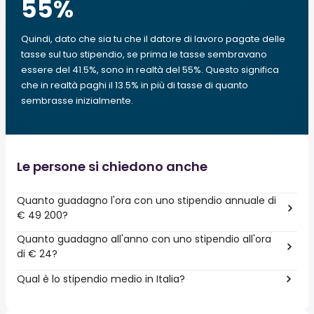
55
%
Quindi, dato che sia tu che il datore di lavoro pagate delle
tasse sul tuo stipendio, se prima le tasse sembravano
essere del 41.5%, sono in realtà del 55%. Questo significa
che in realtà paghi il 13.5% in più di tasse di quanto
sembrasse inizialmente.
Le persone si chiedono anche
Quanto guadagno l'ora con uno stipendio annuale di
€ 49 200?
Quanto guadagno all'anno con uno stipendio all'ora
di € 24?
Qual è lo stipendio medio in Italia?