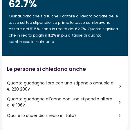
62.7
%
Quindi, dato che sia tu che il datore di lavoro pagate delle
tasse sul tuo stipendio, se prima le tasse sembravano
essere del 51.5%, sono in realtà del 62.7%. Questo significa
che in realtà paghi il 11.2% in più di tasse di quanto
sembrasse inizialmente.
Le persone si chiedono anche
Quanto guadagno l'ora con uno stipendio annuale di
€ 220 200?
Quanto guadagno all'anno con uno stipendio all'ora
di € 106?
Qual è lo stipendio medio in Italia?