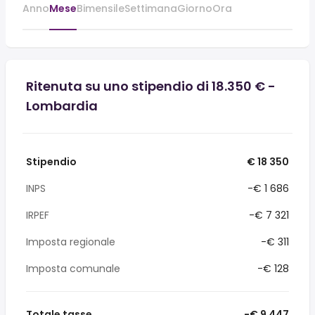
Anno
Mese
Bimensile
Settimana
Giorno
Ora
Ritenuta su uno stipendio di 18.350 € -
Lombardia
Stipendio
€ 18 350
INPS
-€ 1 686
IRPEF
-€ 7 321
Imposta regionale
-€ 311
Imposta comunale
-€ 128
Totale tasse
-€ 9 447