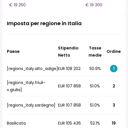
€ 19 250
€ 19 300
Imposta per regione in Italia
Stipendio
Tasse
Paese
Ordine
Netto
medie
[regions_italy.alto_adige]
EUR 108 202
50.9%
1
[regions_italy.friuli-
EUR 107 858
51.0%
2
v.giulia]
[regions_italy.sardegna]
EUR 107 858
51.0%
3
Basilicata
EUR 105 436
52.1%
19