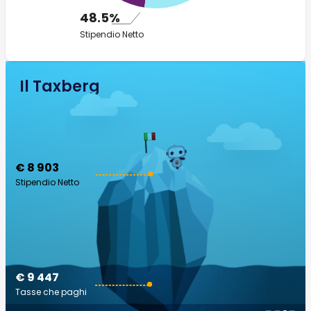
48.5%
Stipendio Netto
Il Taxberg
€ 8 903
Stipendio Netto
€ 9 447
Tasse che paghi