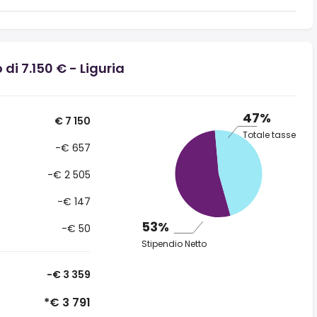
di 7.150 € - Liguria
47%
€ 7 150
Totale tasse
-€ 657
-€ 2 505
-€ 147
53%
-€ 50
Stipendio Netto
-€ 3 359
*€ 3 791