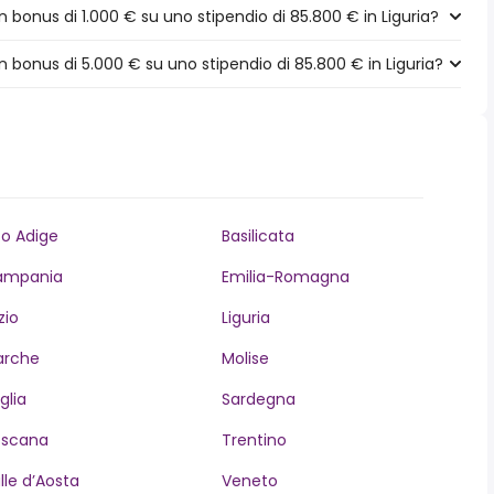
bonus di 1.000 € su uno stipendio di 85.800 € in Liguria?
bonus di 5.000 € su uno stipendio di 85.800 € in Liguria?
to Adige
Basilicata
ampania
Emilia-Romagna
zio
Liguria
arche
Molise
glia
Sardegna
oscana
Trentino
lle d’Aosta
Veneto