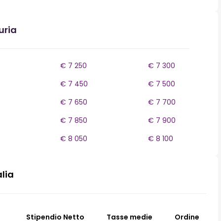
uria
€ 7 250
€ 7 300
0
€ 7 450
€ 7 500
€ 7 650
€ 7 700
€ 7 850
€ 7 900
€ 8 050
€ 8 100
alia
Stipendio Netto
Tasse medie
Ordine