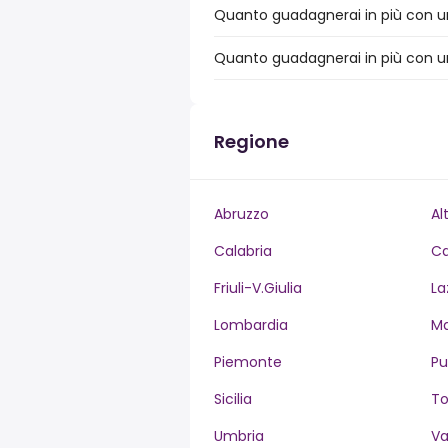
Quanto guadagnerai in più con un 
Quanto guadagnerai in più con un 
Regione
Abruzzo
Al
Calabria
C
Friuli-V.Giulia
La
Lombardia
M
Piemonte
Pu
Sicilia
T
Umbria
Va