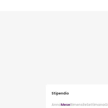
Stipendio
Anno
Mese
Bimensile
Settimana
G