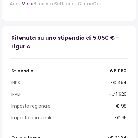
Anno
Mese
Bimensile
Settimana
Giorno
Ora
Ritenuta su uno stipendio di 5.050 € -
Liguria
Stipendio
€ 5 050
INPS
-€ 464
IRPEF
-€ 1 626
Imposta regionale
-€ 98
Imposta comunale
-€ 35
Totale tasse
-€ 2 224