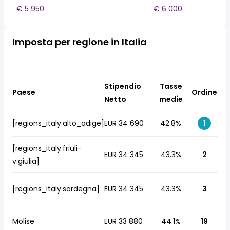
€ 5 950
€ 6 000
Imposta per regione in Italia
Stipendio
Tasse
Paese
Ordine
Netto
medie
[regions_italy.alto_adige]
EUR 34 690
42.8%
1
[regions_italy.friuli-
EUR 34 345
43.3%
2
v.giulia]
[regions_italy.sardegna]
EUR 34 345
43.3%
3
Molise
EUR 33 880
44.1%
19