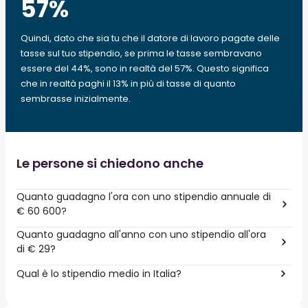
57
%
Quindi, dato che sia tu che il datore di lavoro pagate delle
tasse sul tuo stipendio, se prima le tasse sembravano
essere del 44%, sono in realtà del 57%. Questo significa
che in realtà paghi il 13% in più di tasse di quanto
sembrasse inizialmente.
Le persone si chiedono anche
Quanto guadagno l'ora con uno stipendio annuale di
€ 60 600?
Quanto guadagno all'anno con uno stipendio all'ora
di € 29?
Qual è lo stipendio medio in Italia?