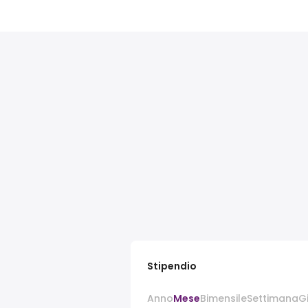
Stipendio
Anno
Mese
Bimensile
Settimana
G