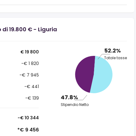
di 19.800 € - Liguria
52.2%
€ 19 800
Totale tasse
-€ 1 820
-€ 7 945
-€ 441
47.8%
-€ 139
Stipendio Netto
-€ 10 344
*€ 9 456