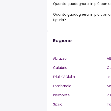
Quanto guadagnerai in più con un 
Quanto guadagnerai in più con un
Liguria?
Regione
Abruzzo
Al
Calabria
C
Friuli-V.Giulia
La
Lombardia
M
Piemonte
Pu
Sicilia
T