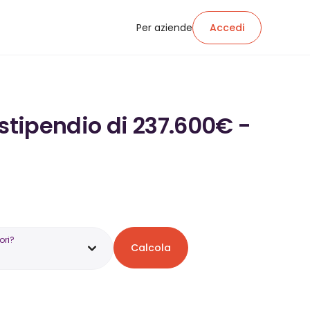
Per aziende
Accedi
 stipendio di 237.600€ -
ori?
Calcola