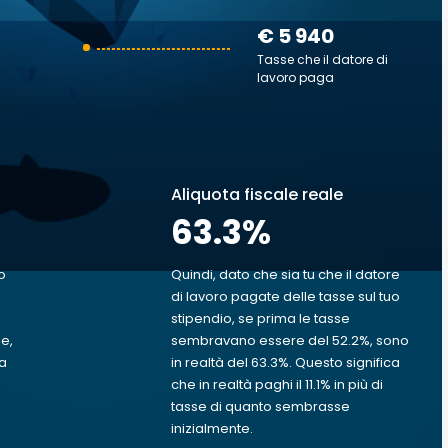
€ 5 940
Tasse che il datore di
lavoro paga
Aliquota fiscale reale
63.3
%
o
Quindi, dato che sia tu che il datore
di lavoro pagate delle tasse sul tuo
stipendio, se prima le tasse
le,
sembravano essere del 52.2%, sono
va
in realtà del 63.3%. Questo significa
che in realtà paghi il 11.1% in più di
tasse di quanto sembrasse
inizialmente.