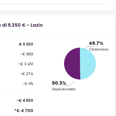
 di 9.350 € - Lazio
49.7%
€ 9 350
Totale tasse
-€ 859
-€ 3 451
-€ 274
50.3%
-€ 65
Stipendio Netto
-€ 4 650
*€ 4 700