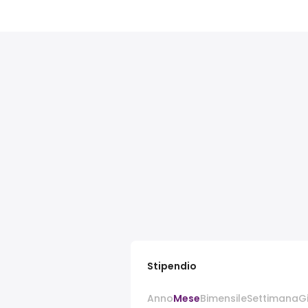
Stipendio
Anno
Mese
Bimensile
Settimana
G