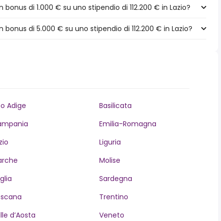
bonus di 1.000 € su uno stipendio di 112.200 € in Lazio?
bonus di 5.000 € su uno stipendio di 112.200 € in Lazio?
to Adige
Basilicata
ampania
Emilia-Romagna
zio
Liguria
arche
Molise
glia
Sardegna
oscana
Trentino
lle d’Aosta
Veneto