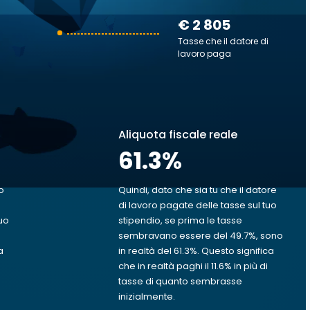
€ 2 805
Tasse che il datore di
lavoro paga
Aliquota fiscale reale
61.3
%
o
Quindi, dato che sia tu che il datore
di lavoro pagate delle tasse sul tuo
uo
stipendio, se prima le tasse
sembravano essere del 49.7%, sono
a
in realtà del 61.3%. Questo significa
che in realtà paghi il 11.6% in più di
tasse di quanto sembrasse
inizialmente.