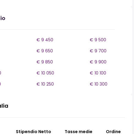
io
0
€ 9 450
€ 9 500
€ 9 650
€ 9 700
€ 9 850
€ 9 900
0
€ 10 050
€ 10 100
0
€ 10 250
€ 10 300
alia
Stipendio Netto
Tasse medie
Ordine