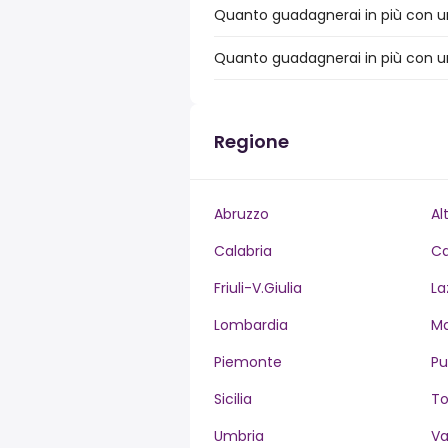
Quanto guadagnerai in più con un 
Quanto guadagnerai in più con un 
Regione
Abruzzo
Al
Calabria
C
Friuli-V.Giulia
La
Lombardia
M
Piemonte
Pu
Sicilia
T
Umbria
Va