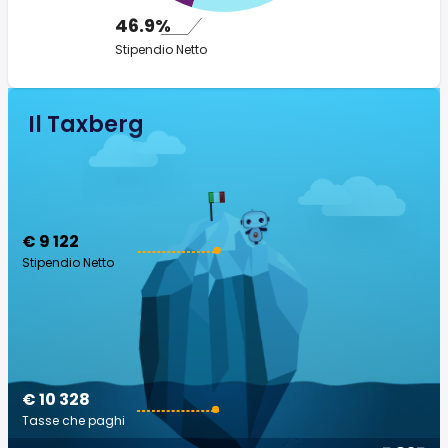
46.9%
Stipendio Netto
Il Taxberg
€ 9 122
Stipendio Netto
€ 10 328
Tasse che paghi