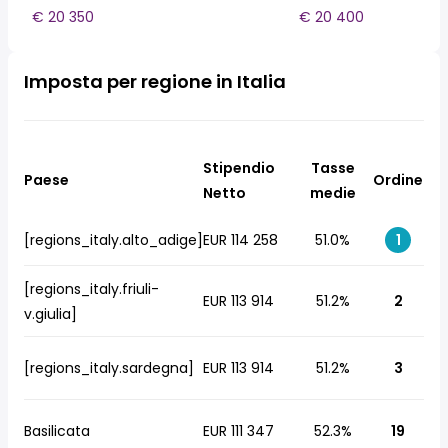
€ 20 350
€ 20 400
Imposta per regione in Italia
Stipendio
Tasse
Paese
Ordine
Netto
medie
[regions_italy.alto_adige]
EUR 114 258
51.0%
1
[regions_italy.friuli-
EUR 113 914
51.2%
2
v.giulia]
[regions_italy.sardegna]
EUR 113 914
51.2%
3
Basilicata
EUR 111 347
52.3%
19