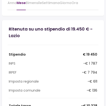
Anno
Mese
Bimensile
Settimana
Giorno
Ora
Ritenuta su uno stipendio di 19.450 € -
Lazio
Stipendio
€ 19 450
INPS
-€ 1 787
IRPEF
-€ 7 794
Imposta regionale
-€ 611
Imposta comunale
-€ 136
Totale tasse
-€ 10 328