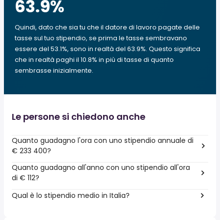
63.9
%
Quindi, dato che sia tu che il datore di lavoro pagate delle
tasse sul tuo stipendio, se prima le tasse sembravano
essere del 53.1%, sono in realtà del 63.9%. Questo significa
che in realtà paghi il 10.8% in più di tasse di quanto
sembrasse inizialmente.
Le persone si chiedono anche
Quanto guadagno l'ora con uno stipendio annuale di
€ 233 400?
Quanto guadagno all'anno con uno stipendio all'ora
di € 112?
Qual è lo stipendio medio in Italia?