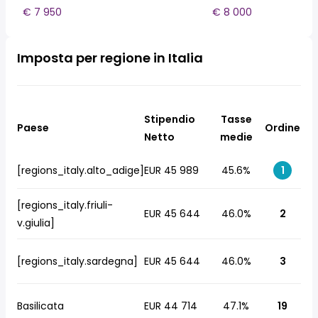
€ 7 950
€ 8 000
Imposta per regione in Italia
Stipendio
Tasse
Paese
Ordine
Netto
medie
[regions_italy.alto_adige]
EUR 45 989
45.6%
1
[regions_italy.friuli-
EUR 45 644
46.0%
2
v.giulia]
[regions_italy.sardegna]
EUR 45 644
46.0%
3
Basilicata
EUR 44 714
47.1%
19