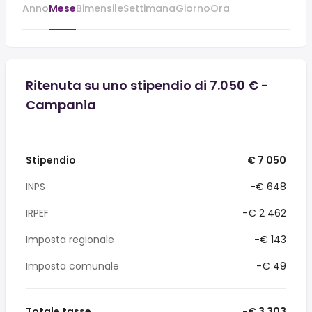
Anno
Mese
Bimensile
Settimana
Giorno
Ora
Ritenuta su uno stipendio di 7.050 € -
Campania
Stipendio
€ 7 050
INPS
-€ 648
IRPEF
-€ 2 462
Imposta regionale
-€ 143
Imposta comunale
-€ 49
Totale tasse
-€ 3 303