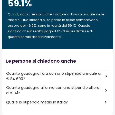
59.1
%
Quindi, dato che sia tu che il datore di lavoro pagate delle
tasse sul tuo stipendio, se prima le tasse sembravano
essere del 46.9%, sono in realtà del 59.1%. Questo
significa che in realtà paghi il 12.2% in più di tasse di
quanto sembrasse inizialmente.
Le persone si chiedono anche
Quanto guadagno l'ora con uno stipendio annuale di
€ 84 600?
Quanto guadagno all'anno con uno stipendio all'ora
di € 41?
Qual è lo stipendio medio in Italia?