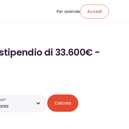
Per aziende
Accedi
 stipendio di 33.600€ -
ori?
Calcola
nia