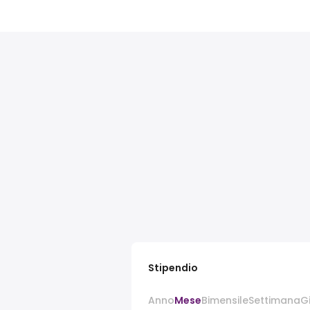
Stipendio
Anno
Mese
Bimensile
Settimana
G