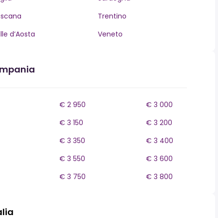
oscana
Trentino
lle d’Aosta
Veneto
Campania
€ 2 950
€ 3 000
€ 3 150
€ 3 200
€ 3 350
€ 3 400
€ 3 550
€ 3 600
€ 3 750
€ 3 800
alia