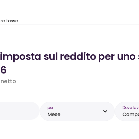
re tasse
’imposta sul reddito per uno
26
o netto
per
Dove lav
Mese
Campa