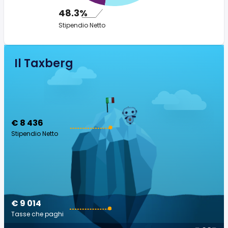
48.3%
Stipendio Netto
Il Taxberg
€ 8 436
Stipendio Netto
€ 9 014
Tasse che paghi