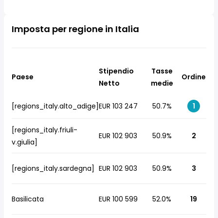
Imposta per regione in Italia
Stipendio
Tasse
Paese
Ordine
Netto
medie
[regions_italy.alto_adige]
EUR 103 247
50.7%
1
[regions_italy.friuli-
EUR 102 903
50.9%
2
v.giulia]
[regions_italy.sardegna]
EUR 102 903
50.9%
3
Basilicata
EUR 100 599
52.0%
19