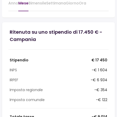
Anno
Mese
Bimensile
Settimana
Giorno
Ora
Ritenuta su uno stipendio di 17.450 € -
Campania
Stipendio
€ 17 450
INPS
-€ 1 604
IRPEF
-€ 6 934
Imposta regionale
-€ 354
Imposta comunale
-€ 122
Totale tasse
-€ 9 014