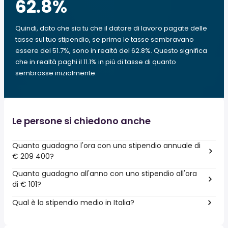
62.8
%
Quindi, dato che sia tu che il datore di lavoro pagate delle
tasse sul tuo stipendio, se prima le tasse sembravano
essere del 51.7%, sono in realtà del 62.8%. Questo significa
che in realtà paghi il 11.1% in più di tasse di quanto
sembrasse inizialmente.
Le persone si chiedono anche
Quanto guadagno l'ora con uno stipendio annuale di
€ 209 400?
Quanto guadagno all'anno con uno stipendio all'ora
di € 101?
Qual è lo stipendio medio in Italia?