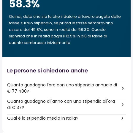
58.3
%
Quindi, dato che sia tu che il datore di lavoro pagate delle
tasse sul tuo stipendio, se prima le tasse sembravano
essere del 45.8%, sono in realtà del 58.3%. Questo
significa che in realtà paghi il 12.5% in più di tasse di
quanto sembrasse inizialmente.
Le persone si chiedono anche
Quanto guadagno l'ora con uno stipendio annuale di
€ 77 400?
Quanto guadagno all'anno con uno stipendio all'ora
di € 37?
Qual è lo stipendio medio in Italia?