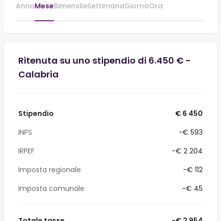
Anno
Mese
Bimensile
Settimana
Giorno
Ora
Ritenuta su uno stipendio di 6.450 € -
Calabria
Stipendio
€ 6 450
INPS
-€ 593
IRPEF
-€ 2 204
Imposta regionale
-€ 112
Imposta comunale
-€ 45
Totale tasse
-€ 2 954