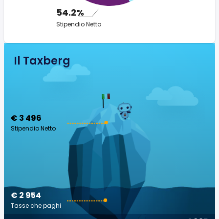
54.2%
Stipendio Netto
Il Taxberg
€ 3 496
Stipendio Netto
€ 2 954
Tasse che paghi