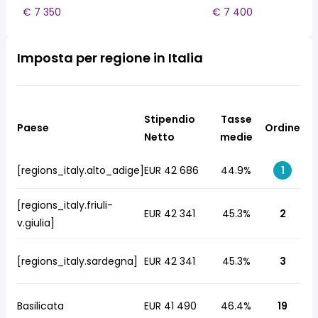
€ 7 350
€ 7 400
Imposta per regione in Italia
Stipendio
Tasse
Paese
Ordine
Netto
medie
[regions_italy.alto_adige]
EUR 42 686
44.9%
1
[regions_italy.friuli-
EUR 42 341
45.3%
2
v.giulia]
[regions_italy.sardegna]
EUR 42 341
45.3%
3
Basilicata
EUR 41 490
46.4%
19