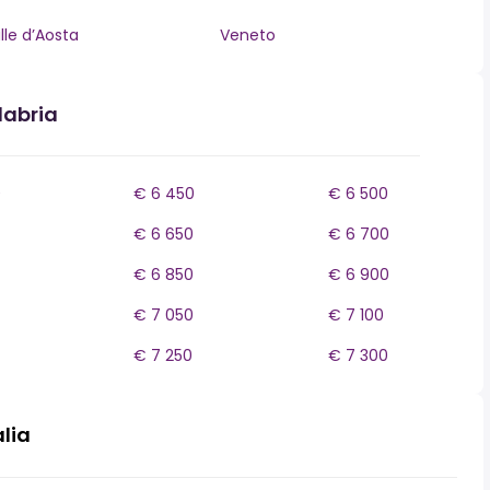
lle d’Aosta
Veneto
labria
0
€ 6 450
€ 6 500
€ 6 650
€ 6 700
€ 6 850
€ 6 900
€ 7 050
€ 7 100
€ 7 250
€ 7 300
alia