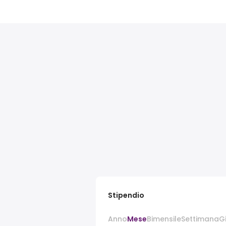
Stipendio
Anno
Mese
Bimensile
Settimana
G