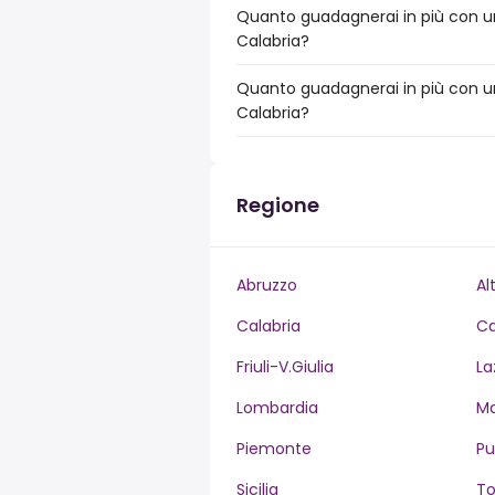
Quanto guadagnerai in più con un
Calabria?
Quanto guadagnerai in più con un
Calabria?
Regione
Abruzzo
Al
Calabria
C
Friuli-V.Giulia
La
Lombardia
M
Piemonte
Pu
Sicilia
T