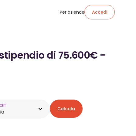
Per aziende
Accedi
 stipendio di 75.600€ -
ori?
Calcola
ia