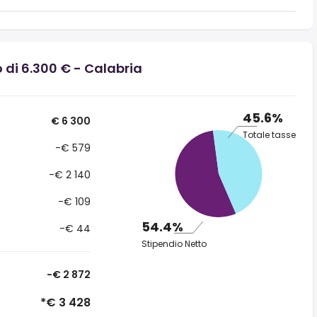
 di 6.300 € - Calabria
45.6%
€ 6 300
Totale tasse
-€ 579
-€ 2 140
-€ 109
54.4%
-€ 44
Stipendio Netto
-€ 2 872
*€ 3 428