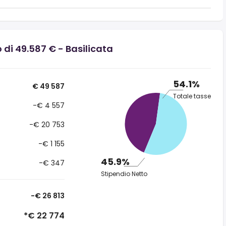
 di 49.587 € - Basilicata
54.1%
€ 49 587
Totale tasse
-€ 4 557
-€ 20 753
-€ 1 155
45.9%
-€ 347
Stipendio Netto
-€ 26 813
*€ 22 774