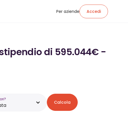
Per aziende
Accedi
 stipendio di 595.044€ -
ori?
Calcola
ata