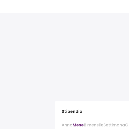
Stipendio
Anno
Mese
Bimensile
Settimana
G