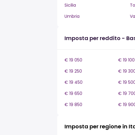
Sicilia
T
Umbria
Va
Imposta per reddito - Bas
€ 19 050
€ 19 100
€ 19 250
€ 19 30
€ 19 450
€ 19 50
€ 19 650
€ 19 70
€ 19 850
€ 19 90
Imposta per regione in It