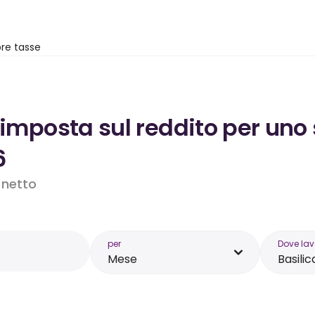
re tasse
’imposta sul reddito per uno
6
o netto
per
Dove lav
Mese
Basilic