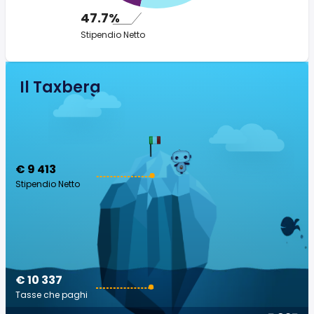
47.7%
Stipendio Netto
Il Taxberg
€ 9 413
Stipendio Netto
€ 10 337
Tasse che paghi