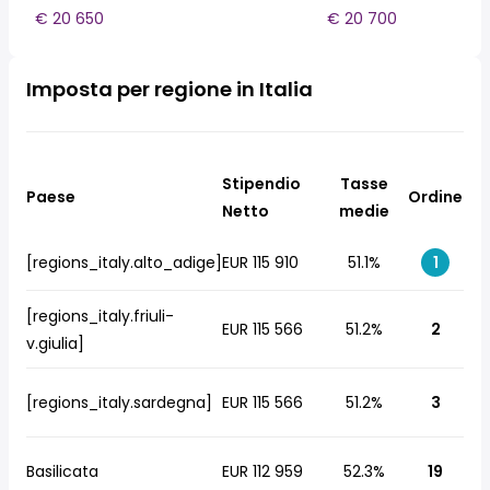
€ 20 650
€ 20 700
Imposta per regione in Italia
Stipendio
Tasse
Paese
Ordine
Netto
medie
[regions_italy.alto_adige]
EUR 115 910
51.1%
1
[regions_italy.friuli-
EUR 115 566
51.2%
2
v.giulia]
[regions_italy.sardegna]
EUR 115 566
51.2%
3
Basilicata
EUR 112 959
52.3%
19