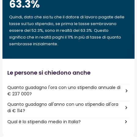
63.3
%
Quindi, dato che sia tu che il datore di lavoro pagate delle
tasse sul tuo stipendio, se prima le tasse sembravano
essere del 52.3%, sono in realtà del 63.3%. Questo
significa che in realtà paghi il 11% in più di tasse di quanto
sembrasse inizialmente.
Le persone si chiedono anche
Quanto guadagno l'ora con uno stipendio annuale di
€ 237 000?
Quanto guadagno all'anno con uno stipendio all'ora
di € 114?
Qual è lo stipendio medio in Italia?