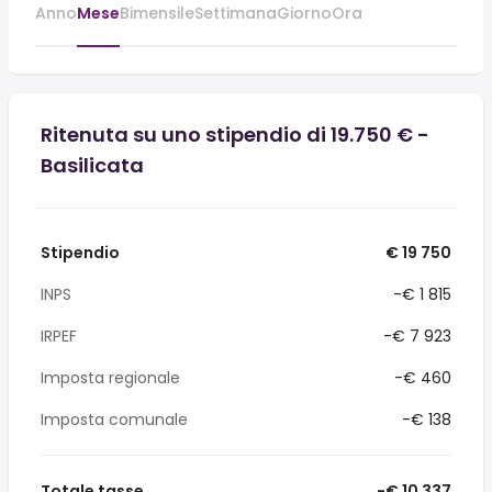
Anno
Mese
Bimensile
Settimana
Giorno
Ora
Ritenuta su uno stipendio di 19.750 € -
Basilicata
Stipendio
€ 19 750
INPS
-€ 1 815
IRPEF
-€ 7 923
Imposta regionale
-€ 460
Imposta comunale
-€ 138
Totale tasse
-€ 10 337