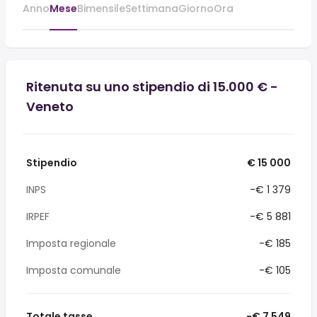
Anno
Mese
Bimensile
Settimana
Giorno
Ora
Ritenuta su uno stipendio di 15.000 € -
Veneto
Stipendio
€ 15 000
INPS
-€ 1 379
IRPEF
-€ 5 881
Imposta regionale
-€ 185
Imposta comunale
-€ 105
Totale tasse
-€ 7 549