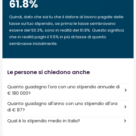
61.8
%
Quindi, dato che sia tu che il datore di lavoro pagate delle
tasse sul tuo stipendio, se prima le tasse sembravano
essere del 50.3%, sono in realtà del 61.8%. Questo significa
che in realtà paghi il 11.5% in più di tasse di quanto
sembrasse inizialmente.
Le persone si chiedono anche
Quanto guadagno l'ora con uno stipendio annuale di
€ 180 000?
Quanto guadagno all'anno con uno stipendio all'ora
di € 87?
Qual è lo stipendio medio in Italia?