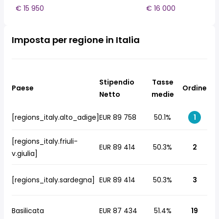
€ 15 950
€ 16 000
Imposta per regione in Italia
Stipendio
Tasse
Paese
Ordine
Netto
medie
[regions_italy.alto_adige]
EUR 89 758
50.1%
1
[regions_italy.friuli-
EUR 89 414
50.3%
2
v.giulia]
[regions_italy.sardegna]
EUR 89 414
50.3%
3
Basilicata
EUR 87 434
51.4%
19