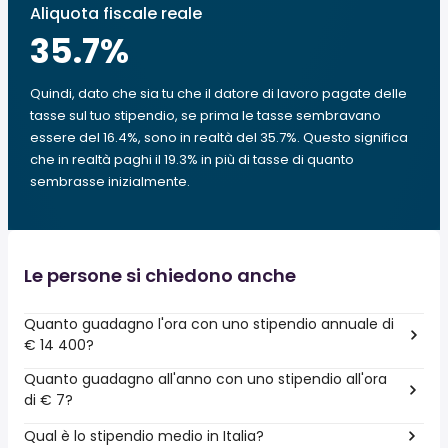
Aliquota fiscale reale
35.7
%
Quindi, dato che sia tu che il datore di lavoro pagate delle
tasse sul tuo stipendio, se prima le tasse sembravano
essere del 16.4%, sono in realtà del 35.7%. Questo significa
che in realtà paghi il 19.3% in più di tasse di quanto
sembrasse inizialmente.
Le persone si chiedono anche
Quanto guadagno l'ora con uno stipendio annuale di
€ 14 400?
Quanto guadagno all'anno con uno stipendio all'ora
di € 7?
Qual è lo stipendio medio in Italia?