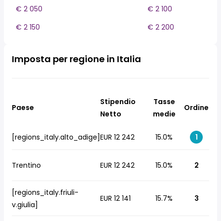
€ 2 050
€ 2 100
€ 2 150
€ 2 200
Imposta per regione in Italia
Stipendio
Tasse
Paese
Ordine
Netto
medie
[regions_italy.alto_adige]
EUR 12 242
15.0%
1
Trentino
EUR 12 242
15.0%
2
[regions_italy.friuli-
EUR 12 141
15.7%
3
v.giulia]