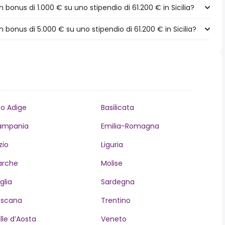
bonus di 1.000 € su uno stipendio di 61.200 € in Sicilia?
bonus di 5.000 € su uno stipendio di 61.200 € in Sicilia?
to Adige
Basilicata
ampania
Emilia-Romagna
zio
Liguria
arche
Molise
glia
Sardegna
oscana
Trentino
lle d’Aosta
Veneto