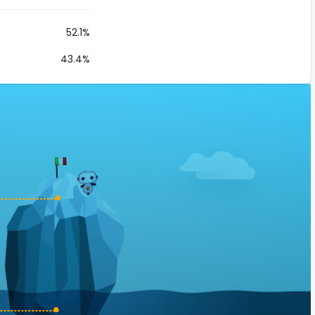
52.1%
43.4%