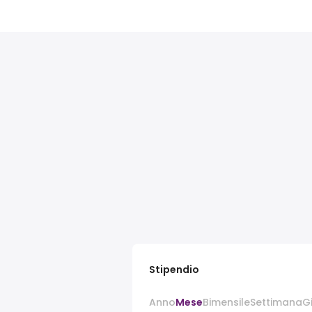
Stipendio
Anno
Mese
Bimensile
Settimana
G