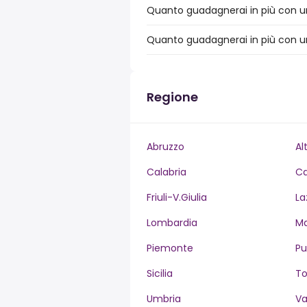
Quanto guadagnerai in più con un 
Quanto guadagnerai in più con un 
Regione
Abruzzo
Al
Calabria
C
Friuli-V.Giulia
La
Lombardia
M
Piemonte
Pu
Sicilia
T
Umbria
Va