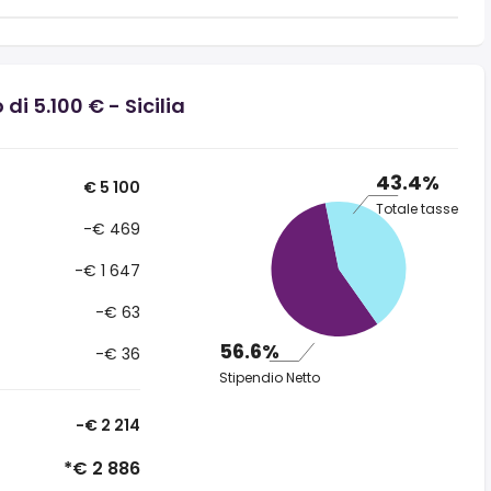
di 5.100 € - Sicilia
43.4%
€ 5 100
Totale tasse
-€ 469
-€ 1 647
-€ 63
56.6%
-€ 36
Stipendio Netto
-€ 2 214
*€ 2 886