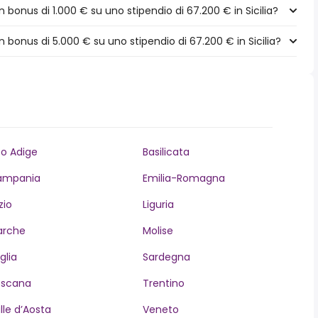
bonus di 1.000 € su uno stipendio di 67.200 € in Sicilia?
bonus di 5.000 € su uno stipendio di 67.200 € in Sicilia?
to Adige
Basilicata
ampania
Emilia-Romagna
zio
Liguria
arche
Molise
glia
Sardegna
oscana
Trentino
lle d’Aosta
Veneto