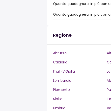
Quanto guadagnerai in più con un 
Quanto guadagnerai in più con un 
Regione
Abruzzo
Al
Calabria
C
Friuli-V.Giulia
La
Lombardia
M
Piemonte
Pu
Sicilia
T
Umbria
Va