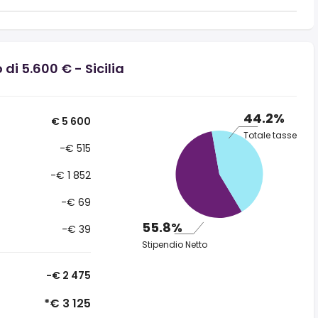
di 5.600 € - Sicilia
44.2%
€ 5 600
Totale tasse
-€ 515
-€ 1 852
-€ 69
55.8%
-€ 39
Stipendio Netto
-€ 2 475
*€ 3 125