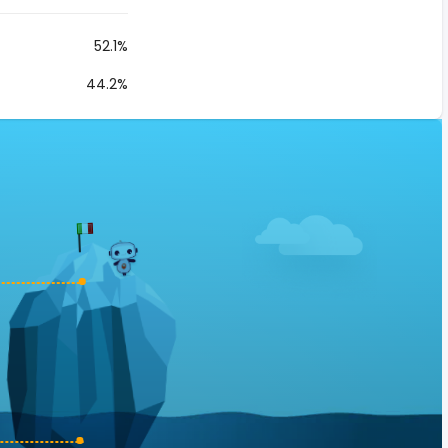
52.1%
44.2%