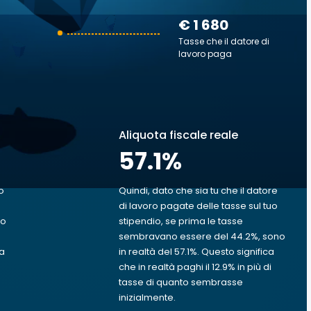
€ 1 680
Tasse che il datore di
lavoro paga
Aliquota fiscale reale
57.1
%
o
Quindi, dato che sia tu che il datore
di lavoro pagate delle tasse sul tuo
uo
stipendio, se prima le tasse
sembravano essere del 44.2%, sono
va
in realtà del 57.1%. Questo significa
che in realtà paghi il 12.9% in più di
tasse di quanto sembrasse
inizialmente.