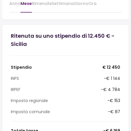
Anno
Mese
Bimensile
Settimana
Giorno
Ora
Ritenuta su uno stipendio di 12.450 € -
Sicilia
Stipendio
€ 12 450
INPS
-€ 1 144
IRPEF
-€ 4 784
Imposta regionale
-€ 153
Imposta comunale
-€ 87
Totale tasse
-€ 6 169