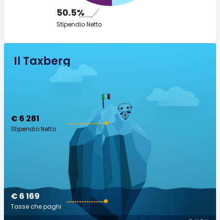
50.5%
Stipendio Netto
Il Taxberg
€ 6 281
Stipendio Netto
€ 6 169
Tasse che paghi