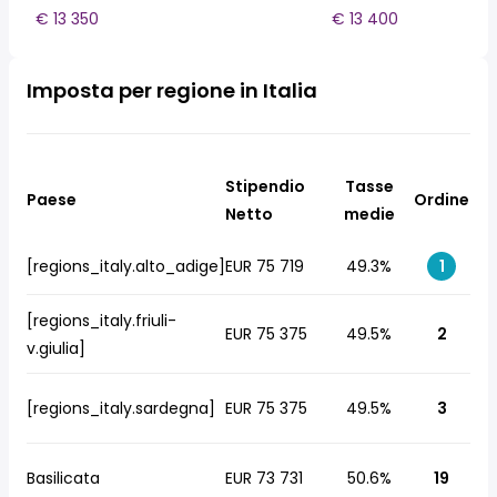
€ 13 350
€ 13 400
Imposta per regione in Italia
Stipendio
Tasse
Paese
Ordine
Netto
medie
[regions_italy.alto_adige]
EUR 75 719
49.3%
1
[regions_italy.friuli-
EUR 75 375
49.5%
2
v.giulia]
[regions_italy.sardegna]
EUR 75 375
49.5%
3
Basilicata
EUR 73 731
50.6%
19