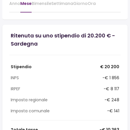
Anno
Mese
Bimensile
Settimana
Giorno
Ora
Ritenuta su uno stipendio di 20.200 € -
Sardegna
Stipendio
€ 20 200
INPS
-€ 1 856
IRPEF
-€ 8 117
Imposta regionale
-€ 248
Imposta comunale
-€ 141
Totale tasse
-€ 10 363