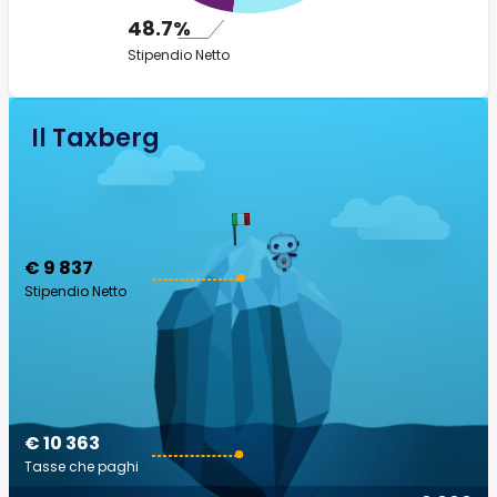
48.7%
Stipendio Netto
Il Taxberg
€ 9 837
Stipendio Netto
€ 10 363
Tasse che paghi