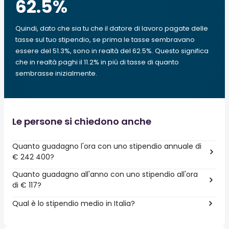
62.5
%
Quindi, dato che sia tu che il datore di lavoro pagate delle
tasse sul tuo stipendio, se prima le tasse sembravano
essere del 51.3%, sono in realtà del 62.5%. Questo significa
che in realtà paghi il 11.2% in più di tasse di quanto
sembrasse inizialmente.
Le persone si chiedono anche
Quanto guadagno l'ora con uno stipendio annuale di
€ 242 400?
Quanto guadagno all'anno con uno stipendio all'ora
di € 117?
Qual è lo stipendio medio in Italia?