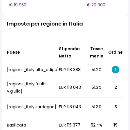
€ 19 950
€ 20 000
Imposta per regione in Italia
Stipendio
Tasse
Paese
Ordine
Netto
medie
[regions_italy.alto_adige]
EUR 118 388
51.2%
1
[regions_italy.friuli-
EUR 118 043
51.3%
2
v.giulia]
[regions_italy.sardegna]
EUR 118 043
51.3%
3
Basilicata
EUR 115 377
52.4%
19