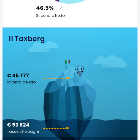
46.5%
Stipendio Netto
Il Taxberg
€ 45 777
Stipendio Netto
€ 53 824
Tasse che paghi