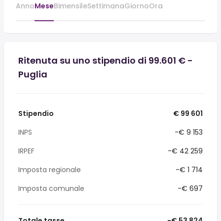
Anno
Mese
Bimensile
Settimana
Giorno
Ora
Ritenuta su uno stipendio di 99.601 € -
Puglia
Stipendio
€ 99 601
INPS
-€ 9 153
IRPEF
-€ 42 259
Imposta regionale
-€ 1 714
Imposta comunale
-€ 697
Totale tasse
-€ 53 824