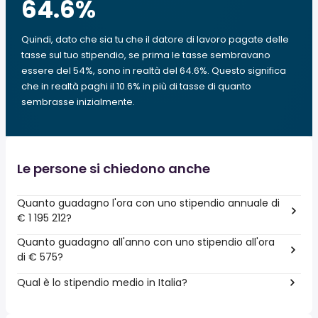
64.6
%
Quindi, dato che sia tu che il datore di lavoro pagate delle
tasse sul tuo stipendio, se prima le tasse sembravano
essere del 54%, sono in realtà del 64.6%. Questo significa
che in realtà paghi il 10.6% in più di tasse di quanto
sembrasse inizialmente.
Le persone si chiedono anche
Quanto guadagno l'ora con uno stipendio annuale di
€ 1 195 212?
Quanto guadagno all'anno con uno stipendio all'ora
di € 575?
Qual è lo stipendio medio in Italia?