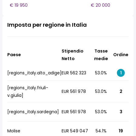
€ 19 950
€ 20 000
Imposta per regione in Italia
Stipendio
Tasse
Paese
Ordine
Netto
medie
[regions_italy.alto_adige]
EUR 562 323
53.0%
1
[regions_italy.friuli-
EUR 561 978
53.0%
2
v.giulia]
[regions_italy.sardegna]
EUR 561 978
53.0%
3
Molise
EUR 549 047
54.1%
19