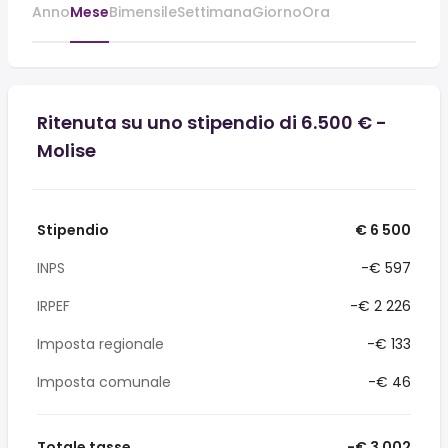
Anno
Mese
Bimensile
Settimana
Giorno
Ora
Ritenuta su uno stipendio di 6.500 € -
Molise
Stipendio
€ 6 500
INPS
-€ 597
IRPEF
-€ 2 226
Imposta regionale
-€ 133
Imposta comunale
-€ 46
Totale tasse
-€ 3 002