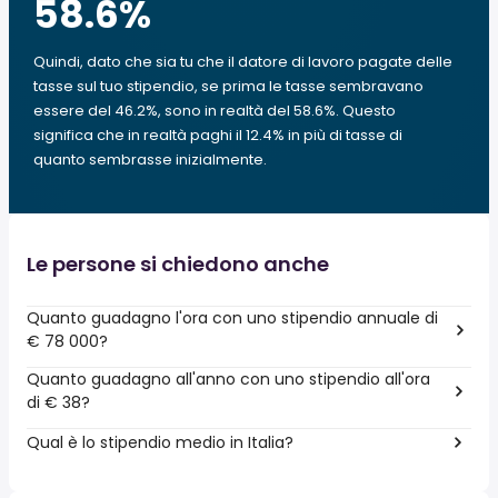
58.6
%
Quindi, dato che sia tu che il datore di lavoro pagate delle
tasse sul tuo stipendio, se prima le tasse sembravano
essere del 46.2%, sono in realtà del 58.6%. Questo
significa che in realtà paghi il 12.4% in più di tasse di
quanto sembrasse inizialmente.
Le persone si chiedono anche
Quanto guadagno l'ora con uno stipendio annuale di
€ 78 000?
Quanto guadagno all'anno con uno stipendio all'ora
di € 38?
Qual è lo stipendio medio in Italia?