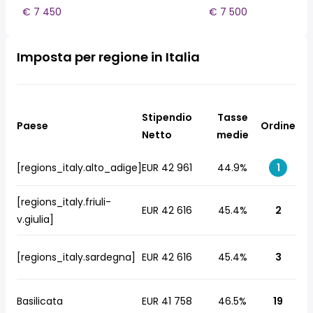
€ 7 450
€ 7 500
Imposta per regione in Italia
Stipendio
Tasse
Paese
Ordine
Netto
medie
[regions_italy.alto_adige]
EUR 42 961
44.9%
1
[regions_italy.friuli-
EUR 42 616
45.4%
2
v.giulia]
[regions_italy.sardegna]
EUR 42 616
45.4%
3
Basilicata
EUR 41 758
46.5%
19