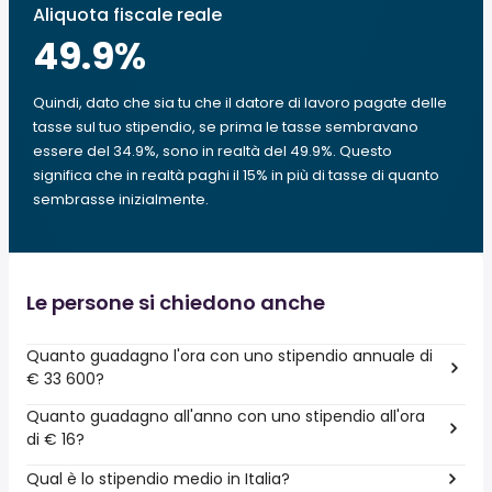
Aliquota fiscale reale
49.9
%
Quindi, dato che sia tu che il datore di lavoro pagate delle
tasse sul tuo stipendio, se prima le tasse sembravano
essere del 34.9%, sono in realtà del 49.9%. Questo
significa che in realtà paghi il 15% in più di tasse di quanto
sembrasse inizialmente.
Le persone si chiedono anche
Quanto guadagno l'ora con uno stipendio annuale di
€ 33 600?
Quanto guadagno all'anno con uno stipendio all'ora
di € 16?
Qual è lo stipendio medio in Italia?