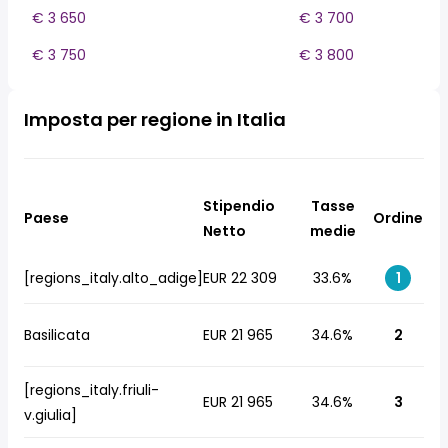
€ 3 650
€ 3 700
€ 3 750
€ 3 800
Imposta per regione in Italia
Stipendio
Tasse
Paese
Ordine
Netto
medie
[regions_italy.alto_adige]
EUR 22 309
33.6%
1
Basilicata
EUR 21 965
34.6%
2
[regions_italy.friuli-
EUR 21 965
34.6%
3
v.giulia]