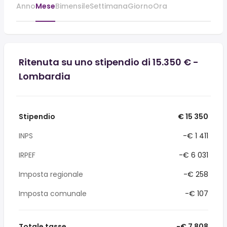
Anno
Mese
Bimensile
Settimana
Giorno
Ora
Ritenuta su uno stipendio di 15.350 € -
Lombardia
Stipendio
€ 15 350
INPS
-€ 1 411
IRPEF
-€ 6 031
Imposta regionale
-€ 258
Imposta comunale
-€ 107
Totale tasse
-€ 7 808