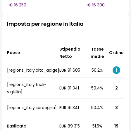
€ 16 250
€ 16 300
Imposta per regione in Italia
Stipendio
Tasse
Paese
Ordine
Netto
medie
[regions_italy.alto_adige]
EUR 91 685
50.2%
1
[regions_italy.friuli-
EUR 91 341
50.4%
2
v.giulia]
[regions_italy.sardegna]
EUR 91 341
50.4%
3
Basilicata
EUR 89 315
51.5%
19