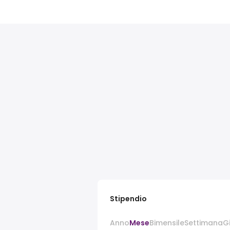
Stipendio
Anno
Mese
Bimensile
Settimana
G