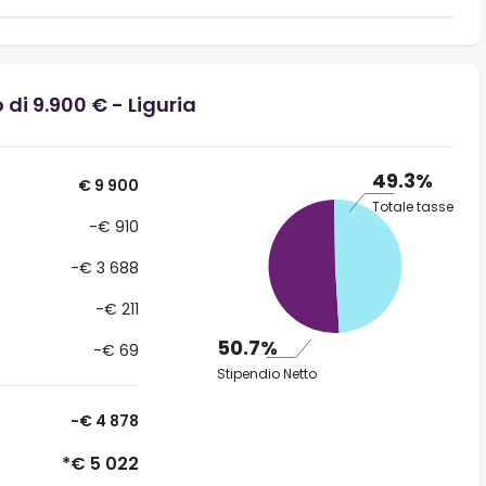
 di 9.900 € - Liguria
49.3%
€ 9 900
Totale tasse
-€ 910
-€ 3 688
-€ 211
50.7%
-€ 69
Stipendio Netto
-€ 4 878
*€ 5 022