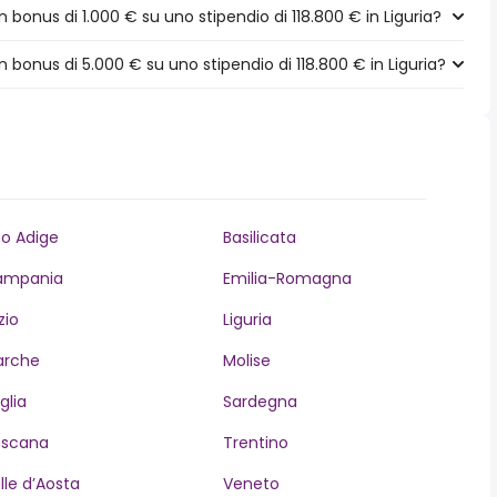
bonus di 1.000 € su uno stipendio di 118.800 € in Liguria?
bonus di 5.000 € su uno stipendio di 118.800 € in Liguria?
to Adige
Basilicata
ampania
Emilia-Romagna
zio
Liguria
arche
Molise
glia
Sardegna
oscana
Trentino
lle d’Aosta
Veneto