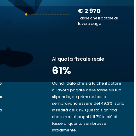
€ 2 970
Tasse che il datore di
lavoro paga
Aliquota fiscale reale
61
%
o
Quindi, dato che sia tu che il datore
di lavoro pagate delle tasse sul tuo
uo
stipendio, se prima le tasse
sembravano essere del 49.3%, sono
a
in realtà del 61%. Questo significa
che in realtà paghi il 11.7% in più di
tasse di quanto sembrasse
inizialmente.