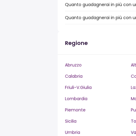
Quanto guadagnerai in più con un 
Quanto guadagnerai in più con un 
Regione
Abruzzo
Al
Calabria
C
Friuli-V.Giulia
La
Lombardia
M
Piemonte
Pu
Sicilia
T
Umbria
Va