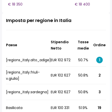
€ 18 350
€ 18 400
Imposta per regione in Italia
Stipendio
Tasse
Paese
Ordine
Netto
medie
[regions_italy.alto_adige]
EUR 102 972
50.7%
1
[regions_italy.friuli-
EUR 102 627
50.8%
2
v.giulia]
[regions_italy.sardegna]
EUR 102 627
50.8%
3
Basilicata
EUR 100 331
51.9%
19