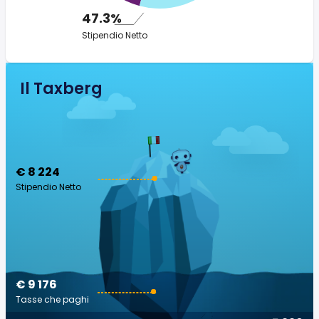
47.3%
Stipendio Netto
Il Taxberg
€ 8 224
Stipendio Netto
€ 9 176
Tasse che paghi