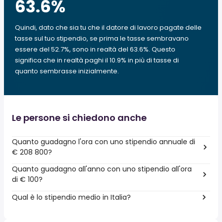
63.6
%
Quindi, dato che sia tu che il datore di lavoro pagate delle
tasse sul tuo stipendio, se prima le tasse sembravano
essere del 52.7%, sono in realtà del 63.6%. Questo
significa che in realtà paghi il 10.9% in più di tasse di
quanto sembrasse inizialmente.
Le persone si chiedono anche
Quanto guadagno l'ora con uno stipendio annuale di
€ 208 800?
Quanto guadagno all'anno con uno stipendio all'ora
di € 100?
Qual è lo stipendio medio in Italia?