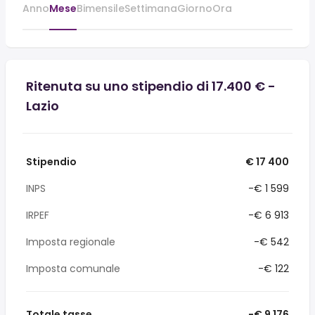
Anno
Mese
Bimensile
Settimana
Giorno
Ora
Ritenuta su uno stipendio di 17.400 € -
Lazio
Stipendio
€ 17 400
INPS
-€ 1 599
IRPEF
-€ 6 913
Imposta regionale
-€ 542
Imposta comunale
-€ 122
Totale tasse
-€ 9 176