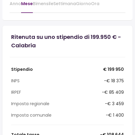
Anno
Mese
Bimensile
Settimana
Giorno
Ora
Ritenuta su uno stipendio di 199.950 € -
Calabria
Stipendio
€ 199 950
INPS
-€ 18 375
IRPEF
-€ 85 409
Imposta regionale
-€ 3 459
Imposta comunale
-€ 1 400
Totale tasse
-€ 108 644