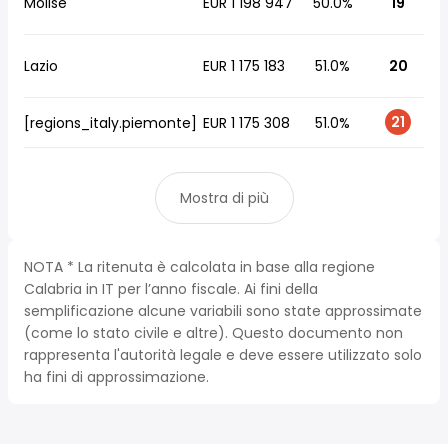
Molise
EUR 1 198 947
50.0%
19
Lazio
EUR 1 175 183
51.0%
20
21
[regions_italy.piemonte]
EUR 1 175 308
51.0%
Mostra di più
NOTA * La ritenuta è calcolata in base alla regione
Calabria in IT per l’anno fiscale. Ai fini della
semplificazione alcune variabili sono state approssimate
(come lo stato civile e altre). Questo documento non
rappresenta l'autorità legale e deve essere utilizzato solo
ha fini di approssimazione.