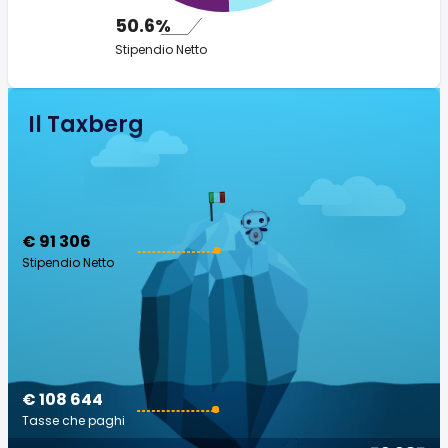
50.6%
Stipendio Netto
Il Taxberg
€ 91 306
Stipendio Netto
€ 108 644
Tasse che paghi