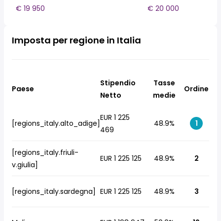
€ 19 950
€ 20 000
Imposta per regione in Italia
Stipendio
Tasse
Paese
Ordine
Netto
medie
EUR 1 225
[regions_italy.alto_adige]
48.9%
1
469
[regions_italy.friuli-
EUR 1 225 125
48.9%
2
v.giulia]
[regions_italy.sardegna]
EUR 1 225 125
48.9%
3