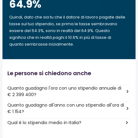
64.9
%
Quindi, dato che sia tu che il datore di lavoro pagate delle
tasse sul tuo stipendio, se prima le tasse sembravano
essere del 54.3%, sono in realtà del 64.9%. Questo
significa che in realtà paghi il 10.6% in più di tasse di
quanto sembrasse inizialmente.
Le persone si chiedono anche
Quanto guadagno l'ora con uno stipendio annuale di
€ 2 399 400?
Quanto guadagno all'anno con uno stipendio all'ora di
€ 1 154?
Qual è lo stipendio medio in Italia?