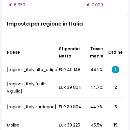
€ 6 950
€ 7 000
Imposta per regione in Italia
Stipendio
Tasse
Paese
Ordine
Netto
medie
[regions_italy.alto_adige]
EUR 40 148
44.2%
1
[regions_italy.friuli-
EUR 39 804
44.7%
2
v.giulia]
[regions_italy.sardegna]
EUR 39 804
44.7%
3
Molise
EUR 39 225
45.5%
19