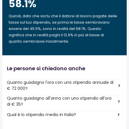
58.1
%
Quindi, dato che sia tu che il datore di lavoro pagate delle
tasse sul tuo stipendio, se prima le tasse sembravano
essere del 45.5%, sono in realtà del 58.1%. Questo
significa che in realtà paghi il 12.6% in più di tasse di
quanto sembrasse inizialmente.
Le persone si chiedono anche
Quanto guadagno l'ora con uno stipendio annuale di
€ 72 000?
Quanto guadagno all'anno con uno stipendio all'ora
di € 35?
Qual è lo stipendio medio in Italia?