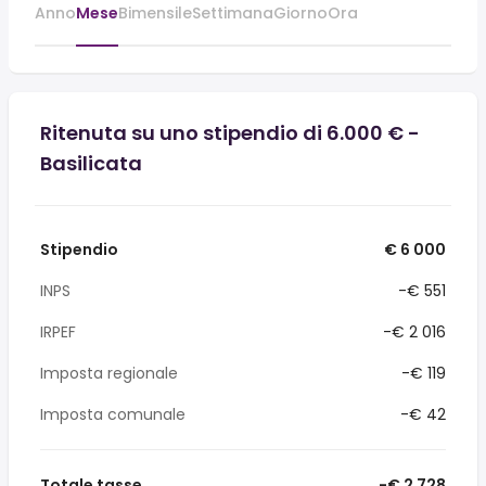
Anno
Mese
Bimensile
Settimana
Giorno
Ora
Ritenuta su uno stipendio di 6.000 € -
Basilicata
Stipendio
€ 6 000
INPS
-€ 551
IRPEF
-€ 2 016
Imposta regionale
-€ 119
Imposta comunale
-€ 42
Totale tasse
-€ 2 728