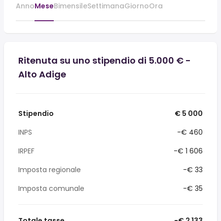
Anno
Mese
Bimensile
Settimana
Giorno
Ora
Ritenuta su uno stipendio di 5.000 € -
Alto Adige
Stipendio
€ 5 000
INPS
-€ 460
IRPEF
-€ 1 606
Imposta regionale
-€ 33
Imposta comunale
-€ 35
Totale tasse
-€ 2 133