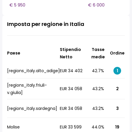
€ 5 950
€ 6 000
Imposta per regione in Italia
Stipendio
Tasse
Paese
Ordine
Netto
medie
[regions_italy.alto_adige]
EUR 34 402
42.7%
1
[regions_italy.friuli-
EUR 34 058
43.2%
2
v.giulia]
[regions_italy.sardegna]
EUR 34 058
43.2%
3
Molise
EUR 33 599
44.0%
19