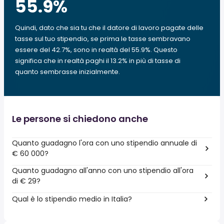
55.9
%
Quindi, dato che sia tu che il datore di lavoro pagate delle
tasse sul tuo stipendio, se prima le tasse sembravano
essere del 42.7%, sono in realtà del 55.9%. Questo
significa che in realtà paghi il 13.2% in più di tasse di
quanto sembrasse inizialmente.
Le persone si chiedono anche
Quanto guadagno l'ora con uno stipendio annuale di
€ 60 000?
Quanto guadagno all'anno con uno stipendio all'ora
di € 29?
Qual è lo stipendio medio in Italia?